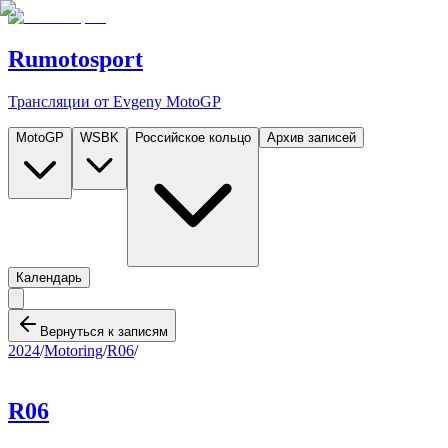
Rumotosport
Трансляции от Evgeny MotoGP
MotoGP
WSBK
Российское кольцо
Архив записей
Календарь
Вернуться к записям
2024
/
Motoring
/
R06
/
R06