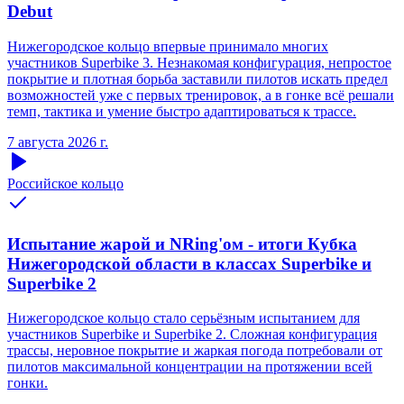
Debut
Нижегородское кольцо впервые принимало многих
участников Superbike 3. Незнакомая конфигурация, непростое
покрытие и плотная борьба заставили пилотов искать предел
возможностей уже с первых тренировок, а в гонке всё решали
темп, тактика и умение быстро адаптироваться к трассе.
7 августа 2026 г.
Российское кольцо
Испытание жарой и NRing'ом - итоги Кубка
Нижегородской области в классах Superbike и
Superbike 2
Нижегородское кольцо стало серьёзным испытанием для
участников Superbike и Superbike 2. Сложная конфигурация
трассы, неровное покрытие и жаркая погода потребовали от
пилотов максимальной концентрации на протяжении всей
гонки.