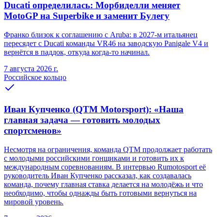
Ducati определилась: Морбиделли меняет
MotoGP на Superbike и заменит Булегу
Франко близок к соглашению с Aruba: в 2027-м итальянец
пересядет с Ducati команды VR46 на заводскую Panigale V4 и
вернётся в паддок, откуда когда-то начинал.
7 августа 2026 г.
Российское кольцо
Иван Купченко (QTM Motorsport): «Наша
главная задача — готовить молодых
спортсменов»
Несмотря на ограничения, команда QTM продолжает работать
с молодыми российскими гонщиками и готовить их к
международным соревнованиям. В интервью Rumotosport её
руководитель Иван Купченко рассказал, как создавалась
команда, почему главная ставка делается на молодёжь и что
необходимо, чтобы однажды быть готовыми вернуться на
мировой уровень.