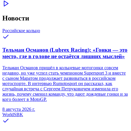
Новости
Российское кольцо
Тельман Османов (Lubrex Racing): «Гонки — это
место, где в голове не остаётся лишних мыслей»
Тельман Османов пришёл в кольцевые мотогонки совсем
недавно, но уже успел стать чемпионом Supersport 3 и вместе
с сыном Маратом продолжает развиваться в российском
мотоспорте. В интервью Rumotosport он рассказал, как
случайная встреча с Сергеем Петруковичем изменила его
жизнь, почему сменил команду, что дают дождевые гонки и за
кого болеет в MotoGP.
8 августа 2026 г.
WorldSBK