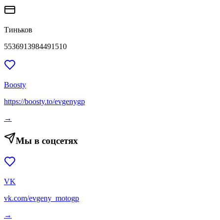
Тиньков
5536913984491510
Boosty
https://boosty.to/evgenygp
→
Мы в соцсетях
VK
vk.com/evgeny_motogp
→