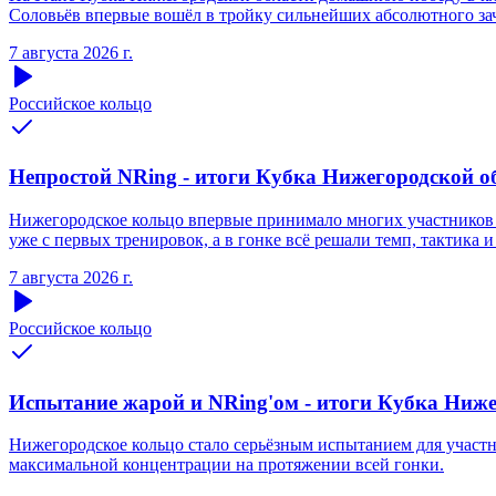
Соловьёв впервые вошёл в тройку сильнейших абсолютного зачё
7 августа 2026 г.
Российское кольцо
Непростой NRing - итоги Кубка Нижегородской обл
Нижегородское кольцо впервые принимало многих участников S
уже с первых тренировок, а в гонке всё решали темп, тактика и
7 августа 2026 г.
Российское кольцо
Испытание жарой и NRing'ом - итоги Кубка Нижег
Нижегородское кольцо стало серьёзным испытанием для участни
максимальной концентрации на протяжении всей гонки.