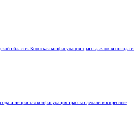
одской области. Короткая конфигурация трассы, жаркая погода и
погода и непростая конфигурация трассы сделали воскресные