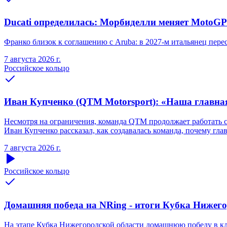
Ducati определилась: Морбиделли меняет MotoGP 
Франко близок к соглашению с Aruba: в 2027-м итальянец переся
7 августа 2026 г.
Российское кольцо
Иван Купченко (QTM Motorsport): «Наша главна
Несмотря на ограничения, команда QTM продолжает работать 
Иван Купченко рассказал, как создавалась команда, почему гл
7 августа 2026 г.
Российское кольцо
Домашняя победа на NRing - итоги Кубка Нижегоро
На этапе Кубка Нижегородской области домашнюю победу в кла