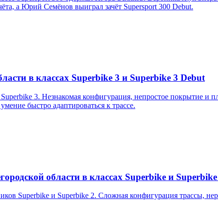
та, а Юрий Семёнов выиграл зачёт Supersport 300 Debut.
асти в классах Superbike 3 и Superbike 3 Debut
uperbike 3. Незнакомая конфигурация, непростое покрытие и пл
 умение быстро адаптироваться к трассе.
ородской области в классах Superbike и Superbike
ков Superbike и Superbike 2. Сложная конфигурация трассы, не