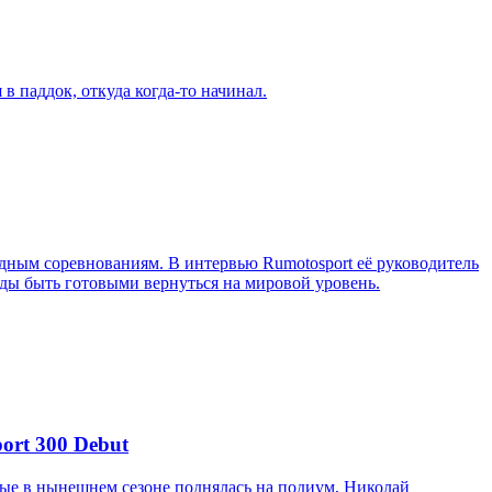
в паддок, откуда когда-то начинал.
ным соревнованиям. В интервью Rumotosport её руководитель
ажды быть готовыми вернуться на мировой уровень.
ort 300 Debut
вые в нынешнем сезоне поднялась на подиум, Николай