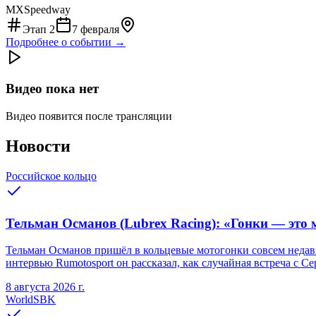
MXSpeedway
Этап
2
7 февраля
Подробнее о событии →
Видео пока нет
Видео появится после трансляции
Новости
Российское кольцо
Тельман Османов (Lubrex Racing): «Гонки — это м
Тельман Османов пришёл в кольцевые мотогонки совсем недавно
интервью Rumotosport он рассказал, как случайная встреча с С
8 августа 2026 г.
WorldSBK