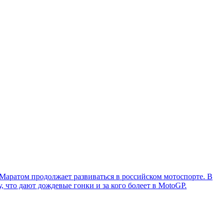
 Маратом продолжает развиваться в российском мотоспорте. В
, что дают дождевые гонки и за кого болеет в MotoGP.