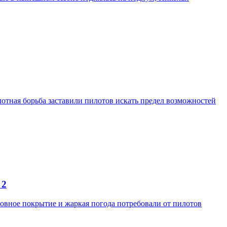
отная борьба заставили пилотов искать предел возможностей
 2
ровное покрытие и жаркая погода потребовали от пилотов