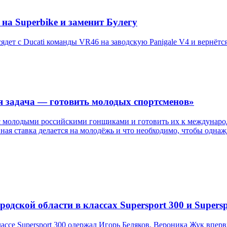
на Superbike и заменит Булегу
дет с Ducati команды VR46 на заводскую Panigale V4 и вернётся 
я задача — готовить молодых спортсменов»
с молодыми российскими гонщиками и готовить их к международ
авная ставка делается на молодёжь и что необходимо, чтобы одн
дской области в классах Supersport 300 и Supersp
ссе Supersport 300 одержал Игорь Беляков. Вероника Жук впер