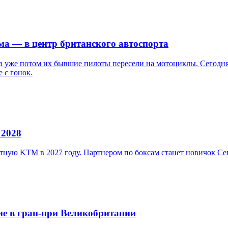
ома — в центр британского автоспорта
, а уже потом их бывшие пилоты пересели на мотоциклы. Сегодн
 с гонок.
 2028
литную KTM в 2027 году. Партнером по боксам станет новичок 
ие в гран-при Великобритании