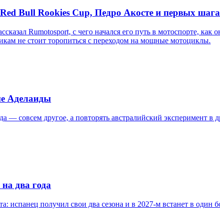
d Bull Rookies Cup, Педро Акосте и первых шага
л Rumotosport, с чего начался его путь в мотоспорте, как он о
кам не стоит торопиться с переходом на мощные мотоциклы.
ме Аделаиды
а — совсем другое, а повторять австралийский эксперимент в д
 на два года
а: испанец получил свои два сезона и в 2027-м встанет в один б