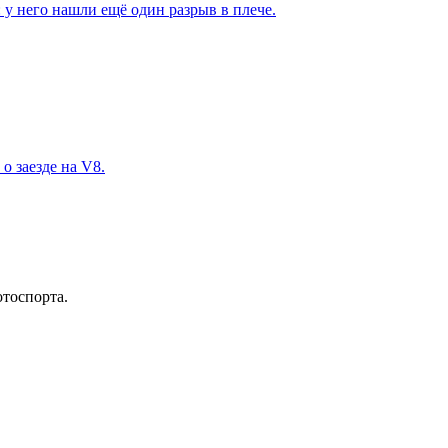
 у него нашли ещё один разрыв в плече.
о заезде на V8.
отоспорта.