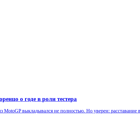
ренцо о годе в роли тестера
 из MotoGP выкладывался не полностью. Но уверен: расставание