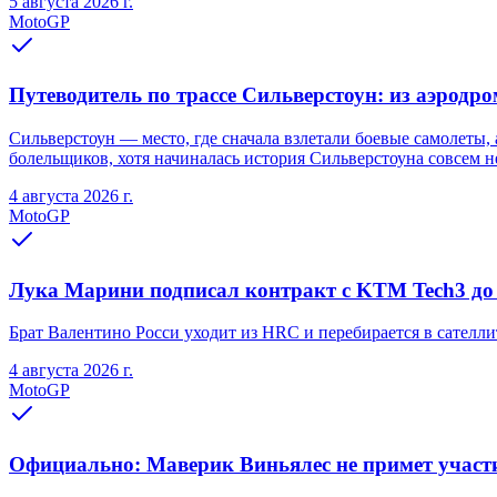
5 августа 2026 г.
MotoGP
Путеводитель по трассе Сильверстоун: из аэродр
Сильверстоун — место, где сначала взлетали боевые самолеты
болельщиков, хотя начиналась история Сильверстоуна совсем не
4 августа 2026 г.
MotoGP
Лука Марини подписал контракт с KTM Tech3 до
Брат Валентино Росси уходит из HRC и перебирается в сател
4 августа 2026 г.
MotoGP
Официально: Маверик Виньялес не примет участ