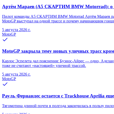
Артём Мараев (A5 СКАРТИМ BMW Motorrad): о Re
Пилот команды A5 СКАРТИМ BMW Motorrad Артём Мараев рассказа
MotoGP выступал на одной трассе и почему начинающим гонщи
5 августа 2026 г.
MotoGP
MotoGP закрыла тему новых уличных трасс кро
Карлос Эспелета дал пояснения: Буэнос-Айрес — одно, Аделаид
тоже не считают «настоящей» уличной трассой.
5 августа 2026 г.
MotoGP
Рауль Фернандес остается с Trackhouse Aprilia еще
Тягомотина длиной почти в полгода закончилась в пользу пилот