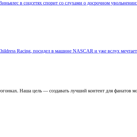
Виньялес в соцсетях спорит со слухами о досрочном увольнении:
Childress Racing, посидел в машине NASCAR и уже вслух мечтает 
отогонках. Наша цель — создавать лучший контент для фанатов м