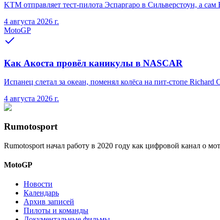
KTM отправляет тест-пилота Эспаргаро в Сильверстоун, а сам 
4 августа 2026 г.
MotoGP
Как Акоста провёл каникулы в NASCAR
Испанец слетал за океан, поменял колёса на пит-стопе Richard 
4 августа 2026 г.
Rumotosport
Rumotosport начал работу в 2020 году как цифровой канал о м
MotoGP
Новости
Календарь
Архив записей
Пилоты и команды
Документальные фильмы