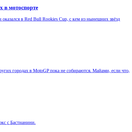
х в мотоспорте
казался в Red Bull Rookies Cup, с кем из нынешних звёзд
ругих городах в MotoGP пока не собираются. Майами, если что,
окс с Бастианини.