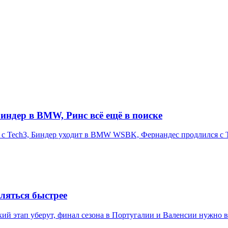
индер в BMW, Ринс всё ещё в поиске
 с Tech3, Биндер уходит в BMW WSBK, Фернандес продлился с Tr
еляться быстрее
ский этап уберут, финал сезона в Португалии и Валенсии нужно