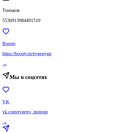
Тиньков
5536913984491510
Boosty
https://boosty.to/evgenygp
→
Мы в соцсетях
VK
vk.com/evgeny_motogp
→