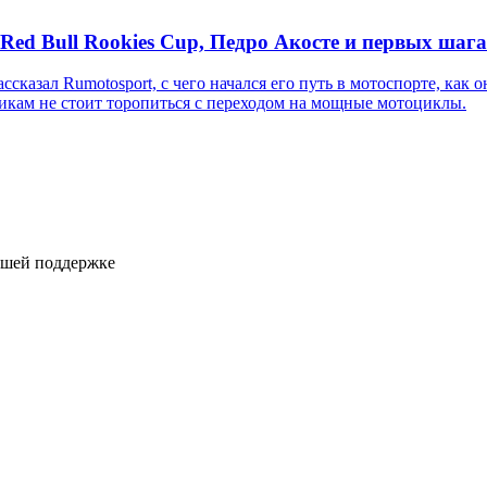
d Bull Rookies Cup, Педро Акосте и первых шага
л Rumotosport, с чего начался его путь в мотоспорте, как он о
кам не стоит торопиться с переходом на мощные мотоциклы.
ашей поддержке