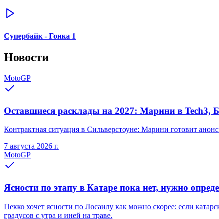
Супербайк - Гонка 1
Новости
MotoGP
Оставшиеся расклады на 2027: Марини в Tech3, Б
Контрактная ситуация в Сильверстоуне: Марини готовит анонс
7 августа 2026 г.
MotoGP
Ясности по этапу в Катаре пока нет, нужно опред
Пекко хочет ясности по Лосаилу как можно скорее: если катар
градусов с утра и иней на траве.