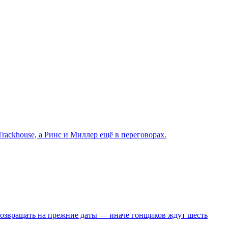
ackhouse, а Ринс и Миллер ещё в переговорах.
 возвращать на прежние даты — иначе гонщиков ждут шесть