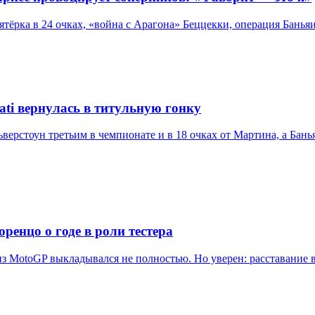
тёрка в 24 очках, «война с Арагона» Беццекки, операция Банья
ti вернулась в титульную гонку
верстоун третьим в чемпионате и в 18 очках от Мартина, а Бань
ренцо о годе в роли тестера
 из MotoGP выкладывался не полностью. Но уверен: расставание