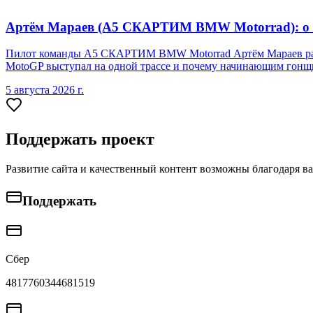
Артём Мараев (A5 СКАРТИМ BMW Motorrad): о Re
Пилот команды A5 СКАРТИМ BMW Motorrad Артём Мараев рассказа
MotoGP выступал на одной трассе и почему начинающим гонщи
5 августа 2026 г.
Поддержать проект
Развитие сайта и качественный контент возможны благодаря в
Поддержать
Сбер
4817760344681519