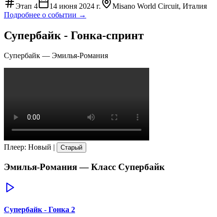
Этап
4
14 июня 2024 г.
Misano World Circuit, Италия
Подробнее о событии →
Супербайк - Гонка-спринт
Супербайк
—
Эмилья-Романия
Плеер
:
Новый
|
Старый
Эмилья-Романия
— Класс
Супербайк
Супербайк - Гонка 2