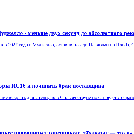
 Муджелло - меньше двух секунд до абсолютного рек
пов 2027 года в Муджелло, оставив позади Накагами на Honda, С
оры RC16 и починить брак поставщика
ие вскрыть двигатели, но в Сильверстоуне пока поедет с огра
ркес провоцирует соперников: «Фаворит — это я»