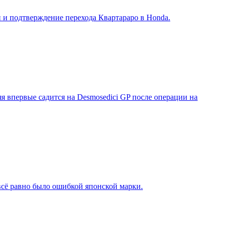
и и подтверждение перехода Квартараро в Honda.
яя впервые садится на Desmosedici GP после операции на
 всё равно было ошибкой японской марки.