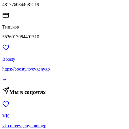
4817760344681519
Тиньков
5536913984491510
Boosty
https://boosty.to/evgenygp
→
Мы в соцсетях
VK
vk.com/evgeny_motogp