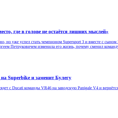
есто, где в голове не остаётся лишних мыслей»
, но уже успел стать чемпионом Supersport 3 и вместе с сыном
ергеем Петруковичем изменила его жизнь, почему сменил команду
на Superbike и заменит Булегу
дет с Ducati команды VR46 на заводскую Panigale V4 и вернётся 