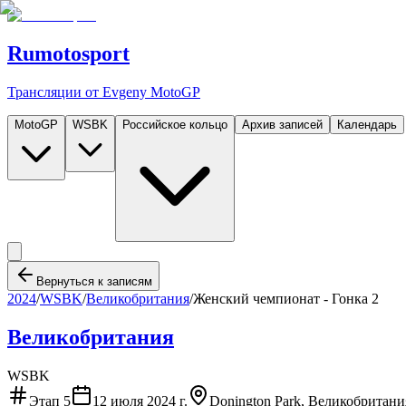
Rumotosport
Трансляции от Evgeny MotoGP
MotoGP
WSBK
Российское кольцо
Архив записей
Календарь
Вернуться к записям
2024
/
WSBK
/
Великобритания
/
Женский чемпионат - Гонка 2
Великобритания
WSBK
Этап
5
12 июля 2024 г.
Donington Park, Великобритани