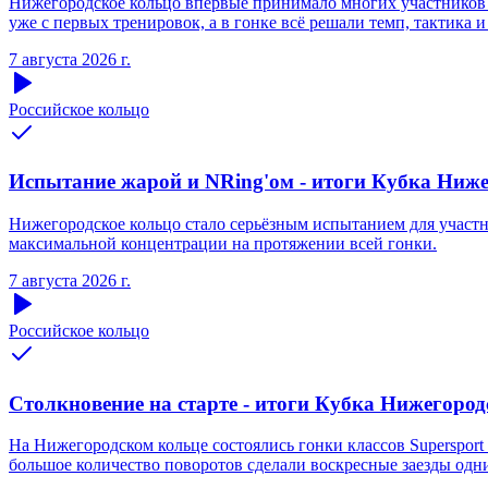
Нижегородское кольцо впервые принимало многих участников S
уже с первых тренировок, а в гонке всё решали темп, тактика и
7 августа 2026 г.
Российское кольцо
Испытание жарой и NRing'ом - итоги Кубка Нижег
Нижегородское кольцо стало серьёзным испытанием для участни
максимальной концентрации на протяжении всей гонки.
7 августа 2026 г.
Российское кольцо
Столкновение на старте - итоги Кубка Нижегородс
На Нижегородском кольце состоялись гонки классов Supersport 
большое количество поворотов сделали воскресные заезды одн