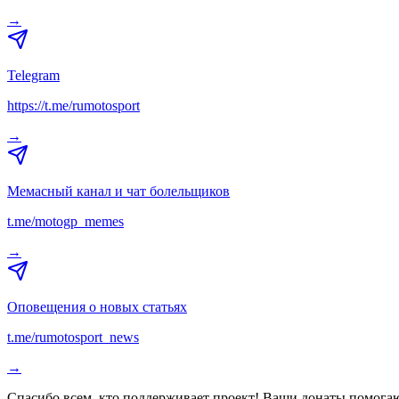
→
Telegram
https://t.me/rumotosport
→
Мемасный канал и чат болельщиков
t.me/motogp_memes
→
Оповещения о новых статьях
t.me/rumotosport_news
→
Спасибо всем, кто поддерживает проект! Ваши донаты помогаю