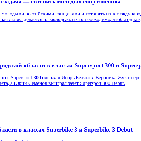
я задача — готовить молодых спортсменов»
с молодыми российскими гонщиками и готовить их к международ
авная ставка делается на молодёжь и что необходимо, чтобы одн
дской области в классах Supersport 300 и Supersp
ссе Supersport 300 одержал Игорь Беляков. Вероника Жук впер
та, а Юрий Семёнов выиграл зачёт Supersport 300 Debut.
асти в классах Superbike 3 и Superbike 3 Debut