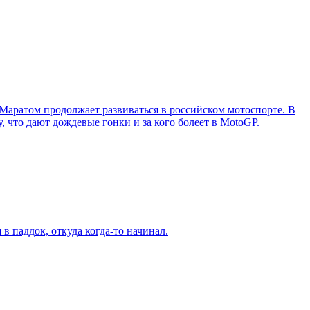
 Маратом продолжает развиваться в российском мотоспорте. В
, что дают дождевые гонки и за кого болеет в MotoGP.
в паддок, откуда когда-то начинал.