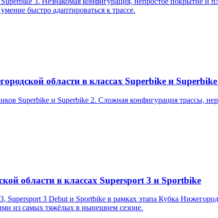
uperbike 3. Незнакомая конфигурация, непростое покрытие и пл
 умение быстро адаптироваться к трассе.
ородской области в классах Superbike и Superbike
ков Superbike и Superbike 2. Сложная конфигурация трассы, не
кой области в классах Supersport 3 и Sportbike
3, Supersport 3 Debut и Sportbike в рамках этапа Кубка Нижегор
ими из самых тяжёлых в нынешнем сезоне.