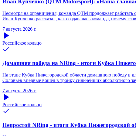
Иван Купченко (QTM Motorsport): «Наша главна
Несмотря на ограничения, команда QTM продолжает работать 
Иван Купченко рассказал, как создавалась команда, почему гл
7 августа 2026 г.
Российское кольцо
Домашняя победа на NRing - итоги Кубка Нижегоро
На этапе Кубка Нижегородской области домашнюю победу в кла
Соловьёв впервые вошёл в тройку сильнейших абсолютного зачё
7 августа 2026 г.
Российское кольцо
Непростой NRing - итоги Кубка Нижегородской обл