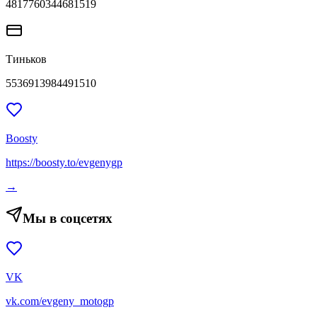
4817760344681519
Тиньков
5536913984491510
Boosty
https://boosty.to/evgenygp
→
Мы в соцсетях
VK
vk.com/evgeny_motogp