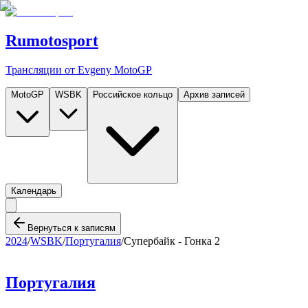
Rumotosport
Трансляции от Evgeny MotoGP
MotoGP
WSBK
Российское кольцо
Архив записей
Календарь
Вернуться к записям
2024
/
WSBK
/
Португалия
/
Супербайк - Гонка 2
Португалия