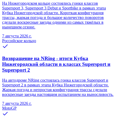
На Нижегородском кольце состоялись гонки классов
Supersport 3, Supersport 3 Debut и Sportbike в рамках этапа
Кубка Нижегородской области. Короткая конфигурация
трассы, жаркая погода и большое количество поворотов
сделали воскресные заезды одними из самых тяжёлых в
нынешнем сезоне.
7 августа 2026 г.
Российское кольцо
Возвращение на NRing - итоги Кубка
Нижегородской области в классах Supersport и
Supersport 2
На автодроме NRing состоялась гонка классов Supersport и
Supersport 2 в рамках этапа Кубка Нижегородской области.
Жаркая погода и непростая конфигурация трассы сделали
воскресные заезды настоящим испытанием на выносливость.
7 августа 2026 г.
MotoGP