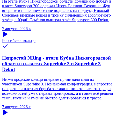
На этапе Кубка Нижегородской области домашнюю победу в
классе Supersport 300 одержал Игорь Беляков. Вероника Жук
впервые в нынешнем сезоне поднялась на подиум, Николай
Соловьёв впервые вошёл в тройку сильнейших абсолютного
зачёта, а Юрий Семёнов выиграл зачёт Supersport 300 Debut.
7 августа 2026 г.
Российское кольцо
Непростой NRing - итоги Кубка Нижегородской
области в классах Superbike 3 и Superbike 3
Debut
Нижегородское кольцо впервые принимало многих
участников Superbike 3. Незнакомая конфигурация, непростое
покрытие и плотная борьба заставили пилотов искать предел
возможностей уже с первых тренировок, а в гонке всё решали
темп, тактика и умение быстро адаптироваться к трассе.
7 августа 2026 г.