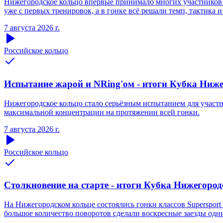
Нижегородское кольцо впервые принимало многих участников S
уже с первых тренировок, а в гонке всё решали темп, тактика и
7 августа 2026 г.
Российское кольцо
Испытание жарой и NRing'ом - итоги Кубка Нижег
Нижегородское кольцо стало серьёзным испытанием для участни
максимальной концентрации на протяжении всей гонки.
7 августа 2026 г.
Российское кольцо
Столкновение на старте - итоги Кубка Нижегородс
На Нижегородском кольце состоялись гонки классов Supersport 
большое количество поворотов сделали воскресные заезды одн