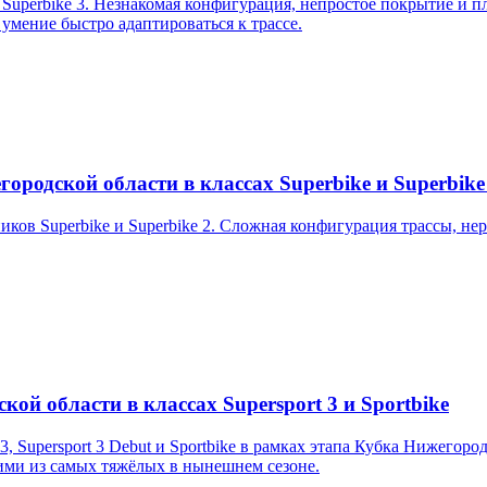
uperbike 3. Незнакомая конфигурация, непростое покрытие и пл
 умение быстро адаптироваться к трассе.
ородской области в классах Superbike и Superbike
ков Superbike и Superbike 2. Сложная конфигурация трассы, не
кой области в классах Supersport 3 и Sportbike
3, Supersport 3 Debut и Sportbike в рамках этапа Кубка Нижегор
ими из самых тяжёлых в нынешнем сезоне.