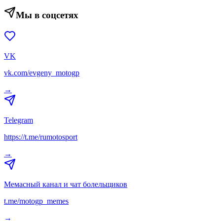
Мы в соцсетях
VK
vk.com/evgeny_motogp
→
Telegram
https://t.me/rumotosport
→
Мемасный канал и чат болельщиков
t.me/motogp_memes
→