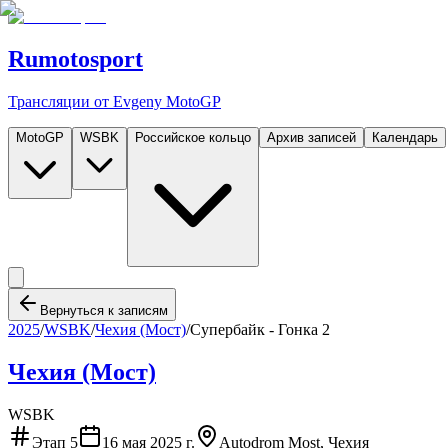
Rumotosport
Трансляции от Evgeny MotoGP
MotoGP
WSBK
Российское кольцо
Архив записей
Календарь
Вернуться к записям
2025
/
WSBK
/
Чехия (Мост)
/
Супербайк - Гонка 2
Чехия (Мост)
WSBK
Этап
5
16 мая 2025 г.
Autodrom Most, Чехия