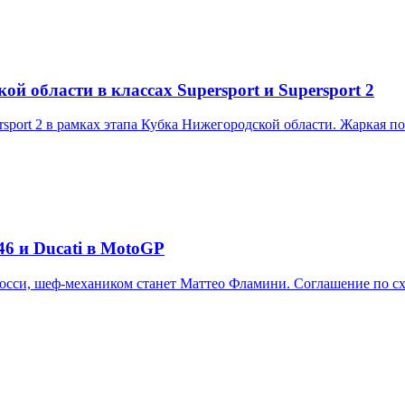
й области в классах Supersport и Supersport 2
ersport 2 в рамках этапа Кубка Нижегородской области. Жаркая 
46 и Ducati в MotoGP
сси, шеф-механиком станет Маттео Фламини. Соглашение по сх