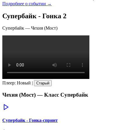
Подробнее о событии →
Супербайк - Гонка 2
Супербайк
—
Чехия (Мост)
Плеер
:
Новый
|
Старый
Чехия (Мост)
— Класс
Супербайк
Супербайк - Гонка-спринт