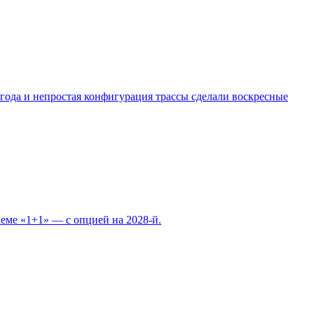
погода и непростая конфигурация трассы сделали воскресные
еме «1+1» — с опцией на 2028-й.