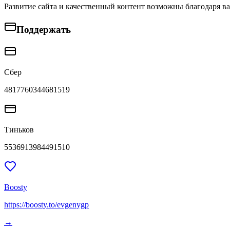
Развитие сайта и качественный контент возможны благодаря в
Поддержать
Сбер
4817760344681519
Тиньков
5536913984491510
Boosty
https://boosty.to/evgenygp
→