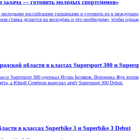
я задача — готовить молодых спортсменов»
с молодыми российскими гонщиками и готовить их к международ
авная ставка делается на молодёжь и что необходимо, чтобы одн
дской области в классах Supersport 300 и Supersp
ссе Supersport 300 одержал Игорь Беляков. Вероника Жук впер
та, а Юрий Семёнов выиграл зачёт Supersport 300 Debut.
асти в классах Superbike 3 и Superbike 3 Debut