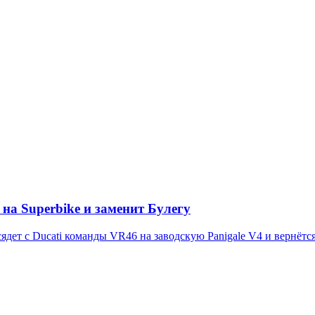
на Superbike и заменит Булегу
дет с Ducati команды VR46 на заводскую Panigale V4 и вернётся 