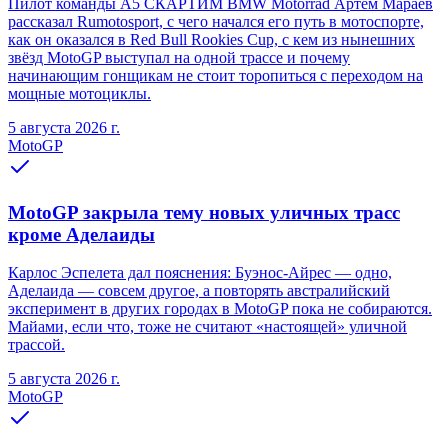
Пилот команды A5 СКАРТИМ BMW Motorrad Артём Мараев
рассказал Rumotosport, с чего начался его путь в мотоспорте,
как он оказался в Red Bull Rookies Cup, с кем из нынешних
звёзд MotoGP выступал на одной трассе и почему
начинающим гонщикам не стоит торопиться с переходом на
мощные мотоциклы.
5 августа 2026 г.
MotoGP
MotoGP закрыла тему новых уличных трасс
кроме Аделаиды
Карлос Эспелета дал пояснения: Буэнос-Айрес — одно,
Аделаида — совсем другое, а повторять австралийский
эксперимент в других городах в MotoGP пока не собираются.
Майами, если что, тоже не считают «настоящей» уличной
трассой.
5 августа 2026 г.
MotoGP