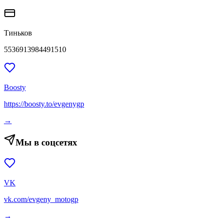
Тиньков
5536913984491510
Boosty
https://boosty.to/evgenygp
→
Мы в соцсетях
VK
vk.com/evgeny_motogp
→