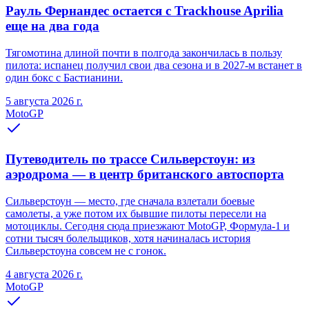
Рауль Фернандес остается с Trackhouse Aprilia
еще на два года
Тягомотина длиной почти в полгода закончилась в пользу
пилота: испанец получил свои два сезона и в 2027-м встанет в
один бокс с Бастианини.
5 августа 2026 г.
MotoGP
Путеводитель по трассе Сильверстоун: из
аэродрома — в центр британского автоспорта
Сильверстоун — место, где сначала взлетали боевые
самолеты, а уже потом их бывшие пилоты пересели на
мотоциклы. Сегодня сюда приезжают MotoGP, Формула-1 и
сотни тысяч болельщиков, хотя начиналась история
Сильверстоуна совсем не с гонок.
4 августа 2026 г.
MotoGP