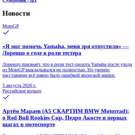
Супербайк - fp1
Новости
MotoGP
«Я мог помочь Yamaha, меня зря отпустили» —
Лоренцо о годе в роли тестера
Лоренцо признаёт, что в роли тест-пилота Yamaha после ухода
из MotoGP выкладывался не полностью. Но уверен:
расставание всё равно было ошибкой японской марки.
5 августа 2026 г.
Российское кольцо
Артём Мараев (A5 СКАРТИМ BMW Motorrad):
о Red Bull Rookies Cup, Педро Акосте и первых
шагах в мотоспорте