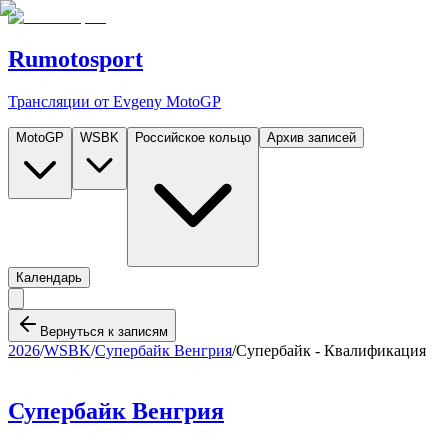
Rumotosport
Трансляции от Evgeny MotoGP
MotoGP
WSBK
Российское кольцо
Архив записей
Календарь
Вернуться к записям
2026
/
WSBK
/
Супербайк Венгрия
/
Супербайк - Квалификация
Супербайк Венгрия