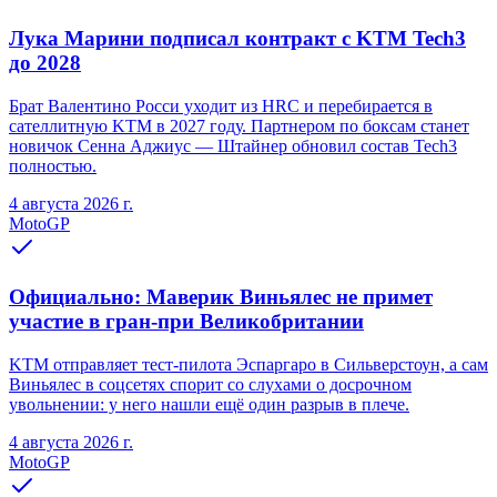
Лука Марини подписал контракт с KTM Tech3
до 2028
Брат Валентино Росси уходит из HRC и перебирается в
сателлитную KTM в 2027 году. Партнером по боксам станет
новичок Сенна Аджиус — Штайнер обновил состав Tech3
полностью.
4 августа 2026 г.
MotoGP
Официально: Маверик Виньялес не примет
участие в гран-при Великобритании
KTM отправляет тест-пилота Эспаргаро в Сильверстоун, а сам
Виньялес в соцсетях спорит со слухами о досрочном
увольнении: у него нашли ещё один разрыв в плече.
4 августа 2026 г.
MotoGP