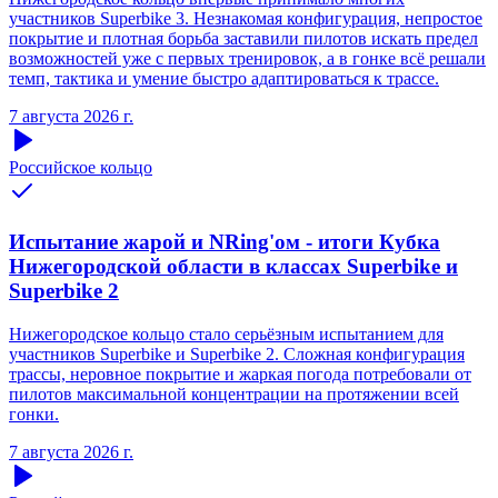
участников Superbike 3. Незнакомая конфигурация, непростое
покрытие и плотная борьба заставили пилотов искать предел
возможностей уже с первых тренировок, а в гонке всё решали
темп, тактика и умение быстро адаптироваться к трассе.
7 августа 2026 г.
Российское кольцо
Испытание жарой и NRing'ом - итоги Кубка
Нижегородской области в классах Superbike и
Superbike 2
Нижегородское кольцо стало серьёзным испытанием для
участников Superbike и Superbike 2. Сложная конфигурация
трассы, неровное покрытие и жаркая погода потребовали от
пилотов максимальной концентрации на протяжении всей
гонки.
7 августа 2026 г.