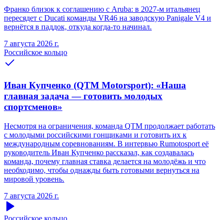
Франко близок к соглашению с Aruba: в 2027-м итальянец
пересядет с Ducati команды VR46 на заводскую Panigale V4 и
вернётся в паддок, откуда когда-то начинал.
7 августа 2026 г.
Российское кольцо
Иван Купченко (QTM Motorsport): «Наша
главная задача — готовить молодых
спортсменов»
Несмотря на ограничения, команда QTM продолжает работать
с молодыми российскими гонщиками и готовить их к
международным соревнованиям. В интервью Rumotosport её
руководитель Иван Купченко рассказал, как создавалась
команда, почему главная ставка делается на молодёжь и что
необходимо, чтобы однажды быть готовыми вернуться на
мировой уровень.
7 августа 2026 г.
Российское кольцо