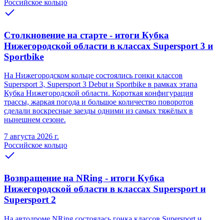
Российское кольцо
Столкновение на старте - итоги Кубка
Нижегородской области в классах Supersport 3 и
Sportbike
На Нижегородском кольце состоялись гонки классов
Supersport 3, Supersport 3 Debut и Sportbike в рамках этапа
Кубка Нижегородской области. Короткая конфигурация
трассы, жаркая погода и большое количество поворотов
сделали воскресные заезды одними из самых тяжёлых в
нынешнем сезоне.
7 августа 2026 г.
Российское кольцо
Возвращение на NRing - итоги Кубка
Нижегородской области в классах Supersport и
Supersport 2
На автодроме NRing состоялась гонка классов Supersport и