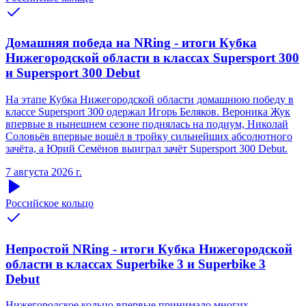
Домашняя победа на NRing - итоги Кубка
Нижегородской области в классах Supersport 300
и Supersport 300 Debut
На этапе Кубка Нижегородской области домашнюю победу в
классе Supersport 300 одержал Игорь Беляков. Вероника Жук
впервые в нынешнем сезоне поднялась на подиум, Николай
Соловьёв впервые вошёл в тройку сильнейших абсолютного
зачёта, а Юрий Семёнов выиграл зачёт Supersport 300 Debut.
7 августа 2026 г.
Российское кольцо
Непростой NRing - итоги Кубка Нижегородской
области в классах Superbike 3 и Superbike 3
Debut
Нижегородское кольцо впервые принимало многих