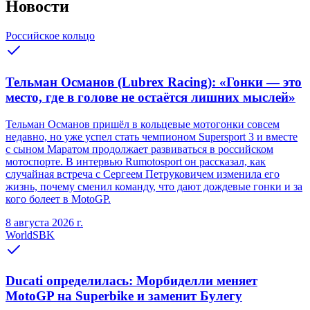
Новости
Российское кольцо
Тельман Османов (Lubrex Racing): «Гонки — это
место, где в голове не остаётся лишних мыслей»
Тельман Османов пришёл в кольцевые мотогонки совсем
недавно, но уже успел стать чемпионом Supersport 3 и вместе
с сыном Маратом продолжает развиваться в российском
мотоспорте. В интервью Rumotosport он рассказал, как
случайная встреча с Сергеем Петруковичем изменила его
жизнь, почему сменил команду, что дают дождевые гонки и за
кого болеет в MotoGP.
8 августа 2026 г.
WorldSBK
Ducati определилась: Морбиделли меняет
MotoGP на Superbike и заменит Булегу