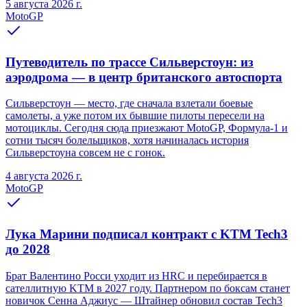
5 августа 2026 г.
MotoGP
Путеводитель по трассе Сильверстоун: из
аэродрома — в центр британского автоспорта
Сильверстоун — место, где сначала взлетали боевые
самолеты, а уже потом их бывшие пилоты пересели на
мотоциклы. Сегодня сюда приезжают MotoGP, Формула-1 и
сотни тысяч болельщиков, хотя начиналась история
Сильверстоуна совсем не с гонок.
4 августа 2026 г.
MotoGP
Лука Марини подписал контракт с KTM Tech3
до 2028
Брат Валентино Росси уходит из HRC и перебирается в
сателлитную KTM в 2027 году. Партнером по боксам станет
новичок Сенна Аджиус — Штайнер обновил состав Tech3