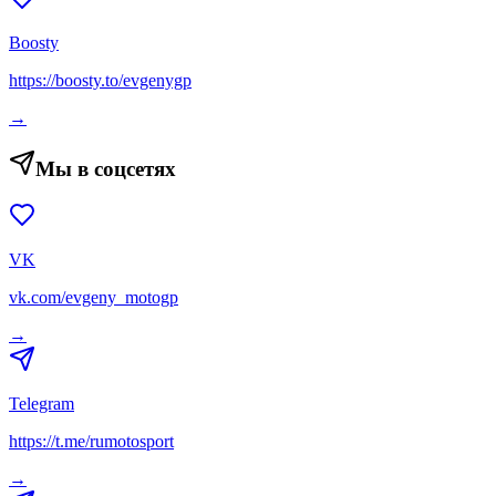
Boosty
https://boosty.to/evgenygp
→
Мы в соцсетях
VK
vk.com/evgeny_motogp
→
Telegram
https://t.me/rumotosport
→