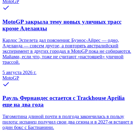
MotoGP
MotoGP закрыла тему новых уличных трасс
кроме Аделаиды
Карлос Эспелета дал пояснения: Буэнос-Айрес — одно,
Аделаида — совсем другое, а повторять австралийский
эксперимент в других городах в MotoGP пока не собираются.
Майами, если что, тоже не считают «настоящей» уличной
трассой.
5 августа 2026 г.
MotoGP
Рауль Фернандес остается с Trackhouse Aprilia
еще на два года
Тягомотина длиной почти в полгода закончилась в пользу
пилота: испанец получил свои два сезона и в 2027-м встанет в
один бокс с Бастианини.