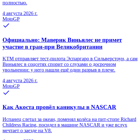
полностью.
4 августа 2026 г.
MotoGP
Официально: Маверик Виньялес не примет
участие в гран-при Великобритании
KTM отправляет тест-пилота Эспаргаро в Сильверстоун, а сам
Виньялес в соцсетях спорит со слухами о досрочном
увольнении: у него нашли ещё один разрыв в плече.
4 августа 2026 г.
MotoGP
Как Акоста провёл каникулы в NASCAR
Испанец слетал за океан, поменял колёса на пит-стопе Richard
Childress Racing, посидел в машине NASCAR и уже вслух
мечтает о заезде на V8.