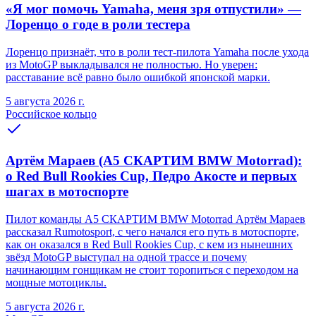
«Я мог помочь Yamaha, меня зря отпустили» —
Лоренцо о годе в роли тестера
Лоренцо признаёт, что в роли тест-пилота Yamaha после ухода
из MotoGP выкладывался не полностью. Но уверен:
расставание всё равно было ошибкой японской марки.
5 августа 2026 г.
Российское кольцо
Артём Мараев (A5 СКАРТИМ BMW Motorrad):
о Red Bull Rookies Cup, Педро Акосте и первых
шагах в мотоспорте
Пилот команды A5 СКАРТИМ BMW Motorrad Артём Мараев
рассказал Rumotosport, с чего начался его путь в мотоспорте,
как он оказался в Red Bull Rookies Cup, с кем из нынешних
звёзд MotoGP выступал на одной трассе и почему
начинающим гонщикам не стоит торопиться с переходом на
мощные мотоциклы.
5 августа 2026 г.