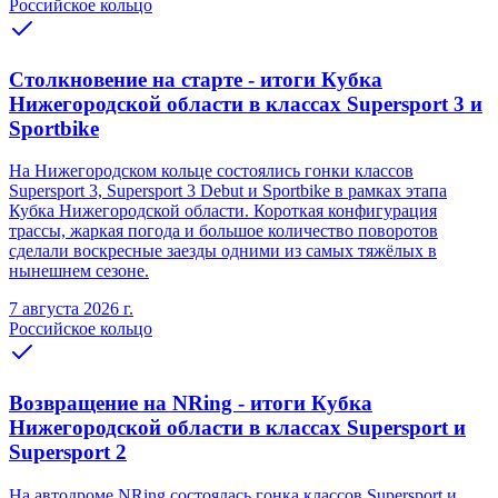
Российское кольцо
Столкновение на старте - итоги Кубка
Нижегородской области в классах Supersport 3 и
Sportbike
На Нижегородском кольце состоялись гонки классов
Supersport 3, Supersport 3 Debut и Sportbike в рамках этапа
Кубка Нижегородской области. Короткая конфигурация
трассы, жаркая погода и большое количество поворотов
сделали воскресные заезды одними из самых тяжёлых в
нынешнем сезоне.
7 августа 2026 г.
Российское кольцо
Возвращение на NRing - итоги Кубка
Нижегородской области в классах Supersport и
Supersport 2
На автодроме NRing состоялась гонка классов Supersport и