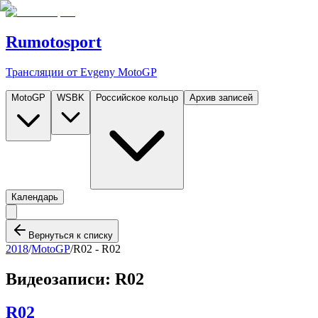
Rumotosport
Трансляции от Evgeny MotoGP
MotoGP
WSBK
Российское кольцо
Архив записей
Календарь
Вернуться к списку
2018
/
MotoGP
/
R02 -
R02
Видеозаписи:
R02
R02