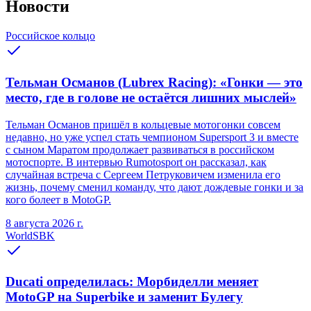
Новости
Российское кольцо
Тельман Османов (Lubrex Racing): «Гонки — это
место, где в голове не остаётся лишних мыслей»
Тельман Османов пришёл в кольцевые мотогонки совсем
недавно, но уже успел стать чемпионом Supersport 3 и вместе
с сыном Маратом продолжает развиваться в российском
мотоспорте. В интервью Rumotosport он рассказал, как
случайная встреча с Сергеем Петруковичем изменила его
жизнь, почему сменил команду, что дают дождевые гонки и за
кого болеет в MotoGP.
8 августа 2026 г.
WorldSBK
Ducati определилась: Морбиделли меняет
MotoGP на Superbike и заменит Булегу