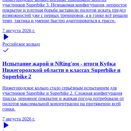
участников Superbike 3. Незнакомая конфигурация, непростое
покрытие и плотная борьба заставили пилотов искать предел
возможностей уже с первых тренировок, а в гонке всё решали
темп, тактика и умение быстро адаптироваться к трассе.
7 августа 2026 г.
Российское кольцо
Испытание жарой и NRing'ом - итоги Кубка
Нижегородской области в классах Superbike и
Superbike 2
Нижегородское кольцо стало серьёзным испытанием для
участников Superbike и Superbike 2. Сложная конфигурация
трассы, неровное покрытие и жаркая погода потребовали от
пилотов максимальной концентрации на протяжении всей
гонки.
7 августа 2026 г.