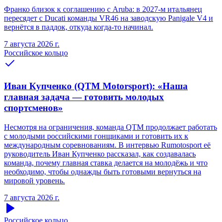
Франко близок к соглашению с Aruba: в 2027-м итальянец
пересядет с Ducati команды VR46 на заводскую Panigale V4 и
вернётся в паддок, откуда когда-то начинал.
7 августа 2026 г.
Российское кольцо
Иван Купченко (QTM Motorsport): «Наша
главная задача — готовить молодых
спортсменов»
Несмотря на ограничения, команда QTM продолжает работать
с молодыми российскими гонщиками и готовить их к
международным соревнованиям. В интервью Rumotosport её
руководитель Иван Купченко рассказал, как создавалась
команда, почему главная ставка делается на молодёжь и что
необходимо, чтобы однажды быть готовыми вернуться на
мировой уровень.
7 августа 2026 г.
Российское кольцо