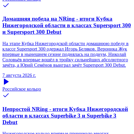
Домашняя победа на NRing - итоги Кубка
Нижегородской области в классах Supersport 300
и Supersport 300 Debut
На этапе Кубка Нижегородской области домашнюю победу в
классе Supersport 300 одержал Игорь Беляков. Вероника Жук
впервые в нынешнем сезоне поднялась на подиум, Николай
Соловьёв впервые вошёл в тройку сильнейших абсолютного
зачёта, а Юрий Семёнов выиграл зачёт Supersport 300 Debut.
7 августа 2026 г.
Российское кольцо
Непростой NRing - итоги Кубка Нижегородской
области в классах Superbike 3 и Superbike 3
Debut
Нижегородское кольцо впервые принимало многих