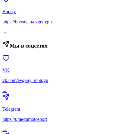
Boosty
https://boosty.to/evgenygp
→
Мы в соцсетях
VK
vk.com/evgeny_motogp
→
Telegram
https://t.me/rumotosport
→