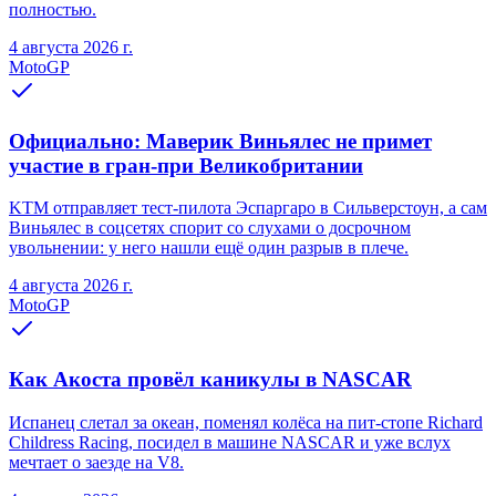
полностью.
4 августа 2026 г.
MotoGP
Официально: Маверик Виньялес не примет
участие в гран-при Великобритании
KTM отправляет тест-пилота Эспаргаро в Сильверстоун, а сам
Виньялес в соцсетях спорит со слухами о досрочном
увольнении: у него нашли ещё один разрыв в плече.
4 августа 2026 г.
MotoGP
Как Акоста провёл каникулы в NASCAR
Испанец слетал за океан, поменял колёса на пит-стопе Richard
Childress Racing, посидел в машине NASCAR и уже вслух
мечтает о заезде на V8.