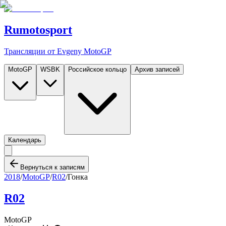
Rumotosport
Трансляции от Evgeny MotoGP
MotoGP
WSBK
Российское кольцо
Архив записей
Календарь
Вернуться к записям
2018
/
MotoGP
/
R02
/
Гонка
R02
MotoGP