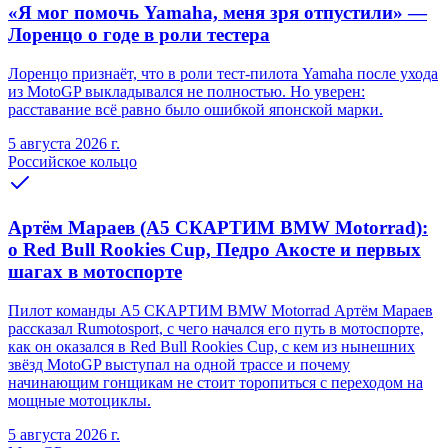
«Я мог помочь Yamaha, меня зря отпустили» —
Лоренцо о годе в роли тестера
Лоренцо признаёт, что в роли тест-пилота Yamaha после ухода
из MotoGP выкладывался не полностью. Но уверен:
расставание всё равно было ошибкой японской марки.
5 августа 2026 г.
Российское кольцо
Артём Мараев (A5 СКАРТИМ BMW Motorrad):
о Red Bull Rookies Cup, Педро Акосте и первых
шагах в мотоспорте
Пилот команды A5 СКАРТИМ BMW Motorrad Артём Мараев
рассказал Rumotosport, с чего начался его путь в мотоспорте,
как он оказался в Red Bull Rookies Cup, с кем из нынешних
звёзд MotoGP выступал на одной трассе и почему
начинающим гонщикам не стоит торопиться с переходом на
мощные мотоциклы.
5 августа 2026 г.