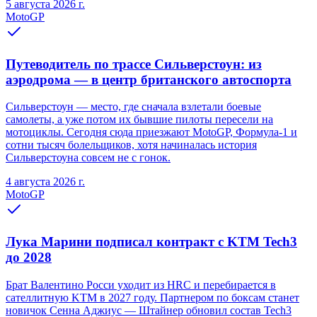
5 августа 2026 г.
MotoGP
Путеводитель по трассе Сильверстоун: из
аэродрома — в центр британского автоспорта
Сильверстоун — место, где сначала взлетали боевые
самолеты, а уже потом их бывшие пилоты пересели на
мотоциклы. Сегодня сюда приезжают MotoGP, Формула-1 и
сотни тысяч болельщиков, хотя начиналась история
Сильверстоуна совсем не с гонок.
4 августа 2026 г.
MotoGP
Лука Марини подписал контракт с KTM Tech3
до 2028
Брат Валентино Росси уходит из HRC и перебирается в
сателлитную KTM в 2027 году. Партнером по боксам станет
новичок Сенна Аджиус — Штайнер обновил состав Tech3