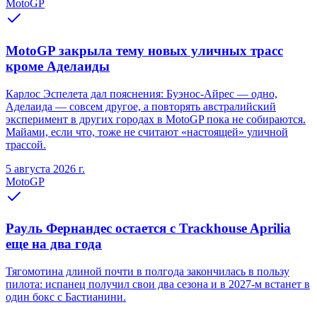
MotoGP
MotoGP закрыла тему новых уличных трасс
кроме Аделаиды
Карлос Эспелета дал пояснения: Буэнос-Айрес — одно,
Аделаида — совсем другое, а повторять австралийский
эксперимент в других городах в MotoGP пока не собираются.
Майами, если что, тоже не считают «настоящей» уличной
трассой.
5 августа 2026 г.
MotoGP
Рауль Фернандес остается с Trackhouse Aprilia
еще на два года
Тягомотина длиной почти в полгода закончилась в пользу
пилота: испанец получил свои два сезона и в 2027-м встанет в
один бокс с Бастианини.