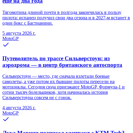
еще на два года
Тягомотина длиной почти в полгода закончилась в пользу
пилота: испанец получил свои два сезона и в 2027-м встанет в
один бокс с Бастианини.
5 августа 2026 г.
MotoGP
Путеводитель по трассе Сильверстоун: из
аэродрома — в центр британского автоспорта
Сильверстоун — место, где сначала взлетали боевые
самолеты, а уже потом их бывшие пилоты пересели на
мотоциклы. Сегодня сюда приезжают MotoGP, Формула-1 и
сотни тысяч болельщиков, хотя начиналась история
Сильверстоуна совсем не с гонок.
4 августа 2026 г.
MotoGP
Лука Марини подписал контракт с KTM Tech3