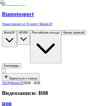
Rumotosport
Трансляции от Evgeny MotoGP
MotoGP
WSBK
Российское кольцо
Архив записей
Календарь
Вернуться к списку
2018
/
MotoGP
/
R08 -
R08
Видеозаписи:
R08
R08