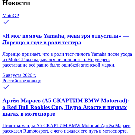
Новости
MotoGP
«Я мог помочь Yamaha, меня зря отпустили» —
Лоренцо о годе в роли тестера
Лоренцо признаёт, что в роли тест-пилота Yamaha после ухода
из MotoGP выкладывался не полностью. Но уверен:
расставание всё равно было ошибкой японской марки.
5 августа 2026 г.
Российское кольцо
Артём Мараев (A5 СКАРТИМ BMW Motorrad):
о Red Bull Rookies Cup, Педро Акосте и первых
шагах в мотоспорте
Пилот команды A5 СКАРТИМ BMW Motorrad Артём Мараев
рассказал Rumotosport, с чего начался его путь в мотоспорте,