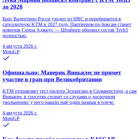
до 2028
Брат Валентино Росси уходит из HRC и перебирается в
сателлитную KTM в 2027 году. Партнером по боксам станет
новичок Сенна Аджиус — Штайнер обновил состав Tech3
полностью.
4 августа 2026 г.
MotoGP
Официально: Маверик Виньялес не примет
участие в гран-при Великобритании
KTM отправляет тест-пилота Эспаргаро в Сильверстоун, а сам
Виньялес в соцсетях спорит со слухами о досрочном
увольнении: у него нашли ещё один разрыв в плече.
4 августа 2026 г.
MotoGP