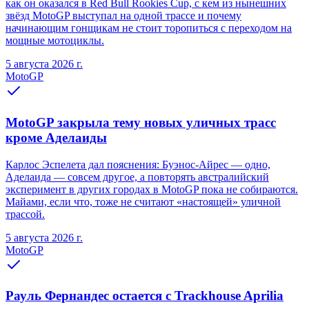
как он оказался в Red Bull Rookies Cup, с кем из нынешних
звёзд MotoGP выступал на одной трассе и почему
начинающим гонщикам не стоит торопиться с переходом на
мощные мотоциклы.
5 августа 2026 г.
MotoGP
MotoGP закрыла тему новых уличных трасс
кроме Аделаиды
Карлос Эспелета дал пояснения: Буэнос-Айрес — одно,
Аделаида — совсем другое, а повторять австралийский
эксперимент в других городах в MotoGP пока не собираются.
Майами, если что, тоже не считают «настоящей» уличной
трассой.
5 августа 2026 г.
MotoGP
Рауль Фернандес остается с Trackhouse Aprilia