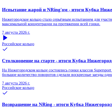
Испытание жарой и NRing'ом - итоги Кубка Нижег
Нижегородское кольцо стало серьёзным испытанием для участни
максимальной концентрации на протяжении всей гонки.
7 августа 2026 г.
Российское кольцо
Столкновение на старте - итоги Кубка Нижегородс
На Нижегородском кольце состоялись гонки классов Supersport 
большое количество поворотов сделали воскресные заезды одн
7 августа 2026 г.
Российское кольцо
Возвращение на NRing - итоги Кубка Нижегородско