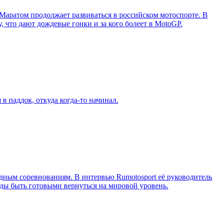
 Маратом продолжает развиваться в российском мотоспорте. В
, что дают дождевые гонки и за кого болеет в MotoGP.
в паддок, откуда когда-то начинал.
ным соревнованиям. В интервью Rumotosport её руководитель
ажды быть готовыми вернуться на мировой уровень.