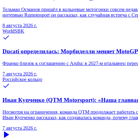
Тельман Османов пришёл в кольцевые мотогонки совсем недавно
интервью Rumotosport он рассказал, как случайная встреча с С
8 августа 2026 г.
WorldSBK
Ducati определилась: Морбиделли меняет MotoGP 
Франко близок к соглашению с Aruba: в 2027-м итальянец переся
7 августа 2026 г.
Российское кольцо
Иван Купченко (QTM Motorsport): «Наша главна
Несмотря на ограничения, команда QTM продолжает работать 
Иван Купченко рассказал, как создавалась команда, почему гл
7 августа 2026 г.