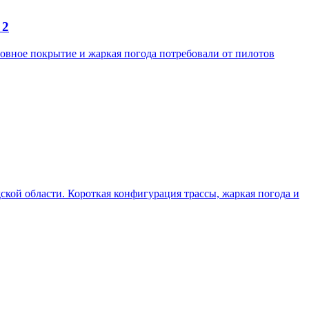
 2
ровное покрытие и жаркая погода потребовали от пилотов
одской области. Короткая конфигурация трассы, жаркая погода и