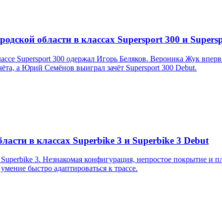
дской области в классах Supersport 300 и Supersp
ссе Supersport 300 одержал Игорь Беляков. Вероника Жук впер
та, а Юрий Семёнов выиграл зачёт Supersport 300 Debut.
асти в классах Superbike 3 и Superbike 3 Debut
uperbike 3. Незнакомая конфигурация, непростое покрытие и пл
 умение быстро адаптироваться к трассе.