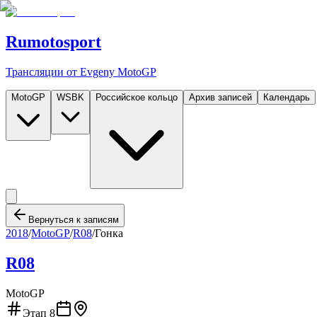
Rumotosport
Трансляции от Evgeny MotoGP
MotoGP
WSBK
Российское кольцо
Архив записей
Календарь
Вернуться к записям
2018
/
MotoGP
/
R08
/
Гонка
R08
MotoGP
Этап
8