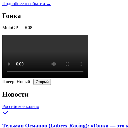
Подробнее о событии →
Гонка
MotoGP
—
R08
Плеер
:
Новый
|
Старый
Новости
Российское кольцо
Тельман Османов (Lubrex Racing): «Гонки — это м