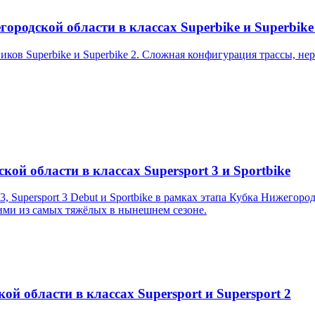
ородской области в классах Superbike и Superbike
ков Superbike и Superbike 2. Сложная конфигурация трассы, не
кой области в классах Supersport 3 и Sportbike
3, Supersport 3 Debut и Sportbike в рамках этапа Кубка Нижегор
ими из самых тяжёлых в нынешнем сезоне.
й области в классах Supersport и Supersport 2