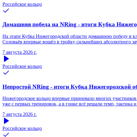
Российское кольцо
Домашняя победа на NRing - итоги Кубка Нижегоро
На этапе Кубка Нижегородской области домашнюю победу в кла
Соловьёв впервые вошёл в тройку сильнейших абсолютного зачё
7 августа 2026 г.
Российское кольцо
Непростой NRing - итоги Кубка Нижегородской обл
Нижегородское кольцо впервые принимало многих участников S
уже с первых тренировок, а в гонке всё решали темп, тактика и
7 августа 2026 г.
Российское кольцо