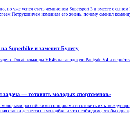
, но уже успел стать чемпионом Supersport 3 и вместе с сыном
ергеем Петруковичем изменила его жизнь, почему сменил команду
на Superbike и заменит Булегу
дет с Ducati команды VR46 на заводскую Panigale V4 и вернётся 
я задача — готовить молодых спортсменов»
с молодыми российскими гонщиками и готовить их к международ
авная ставка делается на молодёжь и что необходимо, чтобы одн