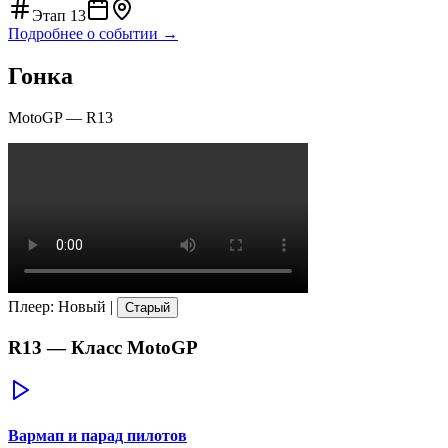
Этап
13
Подробнее о событии →
Гонка
MotoGP
—
R13
Плеер
:
Новый
|
Старый
R13
— Класс
MotoGP
Вармап и парад пилотов