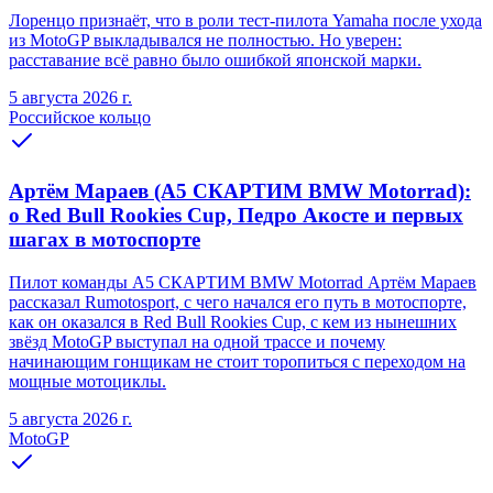
Лоренцо признаёт, что в роли тест-пилота Yamaha после ухода
из MotoGP выкладывался не полностью. Но уверен:
расставание всё равно было ошибкой японской марки.
5 августа 2026 г.
Российское кольцо
Артём Мараев (A5 СКАРТИМ BMW Motorrad):
о Red Bull Rookies Cup, Педро Акосте и первых
шагах в мотоспорте
Пилот команды A5 СКАРТИМ BMW Motorrad Артём Мараев
рассказал Rumotosport, с чего начался его путь в мотоспорте,
как он оказался в Red Bull Rookies Cup, с кем из нынешних
звёзд MotoGP выступал на одной трассе и почему
начинающим гонщикам не стоит торопиться с переходом на
мощные мотоциклы.
5 августа 2026 г.
MotoGP