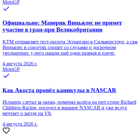
MotoGP
Официально: Маверик Виньялес не примет
участие в гран-при Великобритании
KTM отправляет тест-пилота Эспаргаро в Сильверстоун, а сам
Виньялес в соцсетях спорит со слухами о досрочном
увольнении: у него нашли ещё один разрыв в плече.
4 августа 2026 г.
MotoGP
Как Акоста провёл каникулы в NASCAR
Испанец слетал за океан, поменял колёса на пит-стопе Richard
Childress Racing, посидел в машине NASCAR и уже вслух
мечтает о заезде на V8.
4 августа 2026 г.