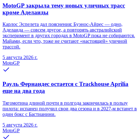
MotoGP закрыла тему новых уличных трасс
кроме Аделаиды
Карлос Эспелета дал пояснения: Буэнос-Айрес — одно,
Аделаида — совсем другое, а повторять австралийский
эксперимент в других городах в MotoGP пока не собираются.
Майами, если что, тоже не считают «настоящей» уличной
трассой.
5 августа 2026 г.
MotoGP
Рауль Фернандес остается с Trackhouse Aprilia
еще на два года
Тягомотина длиной почти в полгода закончилась в пользу
пилота: испанец получил свои два сезона и в 2027-м встанет в
один бокс с Бастианини.
5 августа 2026 г.
MotoGP