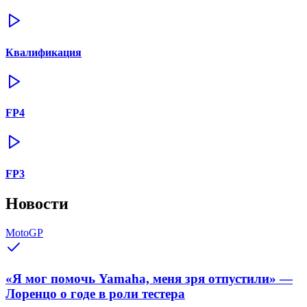
Квалификация
FP4
FP3
Новости
MotoGP
«Я мог помочь Yamaha, меня зря отпустили» —
Лоренцо о годе в роли тестера