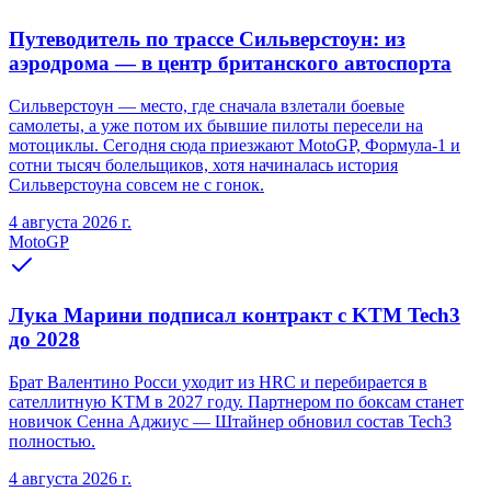
Путеводитель по трассе Сильверстоун: из
аэродрома — в центр британского автоспорта
Сильверстоун — место, где сначала взлетали боевые
самолеты, а уже потом их бывшие пилоты пересели на
мотоциклы. Сегодня сюда приезжают MotoGP, Формула-1 и
сотни тысяч болельщиков, хотя начиналась история
Сильверстоуна совсем не с гонок.
4 августа 2026 г.
MotoGP
Лука Марини подписал контракт с KTM Tech3
до 2028
Брат Валентино Росси уходит из HRC и перебирается в
сателлитную KTM в 2027 году. Партнером по боксам станет
новичок Сенна Аджиус — Штайнер обновил состав Tech3
полностью.
4 августа 2026 г.