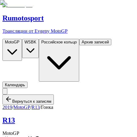
Rumotosport
Трансляции от Evgeny MotoGP
MotoGP
WSBK
Российское кольцо
Архив записей
Календарь
Вернуться к записям
2019
/
MotoGP
/
R13
/
Гонка
R13
MotoGP