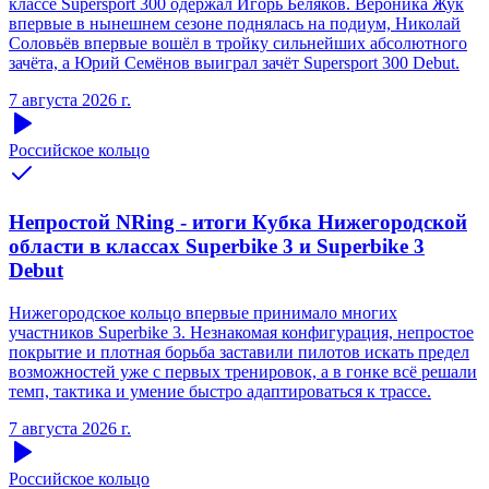
классе Supersport 300 одержал Игорь Беляков. Вероника Жук
впервые в нынешнем сезоне поднялась на подиум, Николай
Соловьёв впервые вошёл в тройку сильнейших абсолютного
зачёта, а Юрий Семёнов выиграл зачёт Supersport 300 Debut.
7 августа 2026 г.
Российское кольцо
Непростой NRing - итоги Кубка Нижегородской
области в классах Superbike 3 и Superbike 3
Debut
Нижегородское кольцо впервые принимало многих
участников Superbike 3. Незнакомая конфигурация, непростое
покрытие и плотная борьба заставили пилотов искать предел
возможностей уже с первых тренировок, а в гонке всё решали
темп, тактика и умение быстро адаптироваться к трассе.
7 августа 2026 г.
Российское кольцо