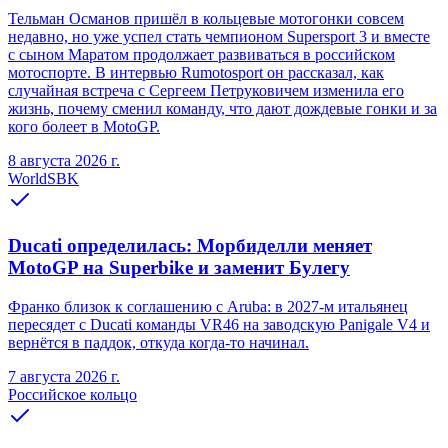
Тельман Османов пришёл в кольцевые мотогонки совсем
недавно, но уже успел стать чемпионом Supersport 3 и вместе
с сыном Маратом продолжает развиваться в российском
мотоспорте. В интервью Rumotosport он рассказал, как
случайная встреча с Сергеем Петруковичем изменила его
жизнь, почему сменил команду, что дают дождевые гонки и за
кого болеет в MotoGP.
8 августа 2026 г.
WorldSBK
Ducati определилась: Морбиделли меняет
MotoGP на Superbike и заменит Булегу
Франко близок к соглашению с Aruba: в 2027-м итальянец
пересядет с Ducati команды VR46 на заводскую Panigale V4 и
вернётся в паддок, откуда когда-то начинал.
7 августа 2026 г.
Российское кольцо