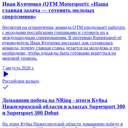
Иван Купченко (QTM Motorsport): «Наша
главная задача — готовить молодых
спортсменов»
Несмотря на ограничения, команда QTM продолжает работать
с молодыми российскими гонщиками и готовить их к
международным соревнованиям. В интервью Rumotosport её
руководитель Иван Купченко рассказал, как создавалась
команда, почему главная ставка делается на молодёжь и что
необходимо, чтобы однажды быть готовыми вернуться на
мировой уровень.
7 августа 2026 г.
Российское кольцо
Домашняя победа на NRing - итоги Кубка
Нижегородской области в классах Supersport 300
и Supersport 300 Debut
На этапе Кубка Нижегородской области домашнюю победу в