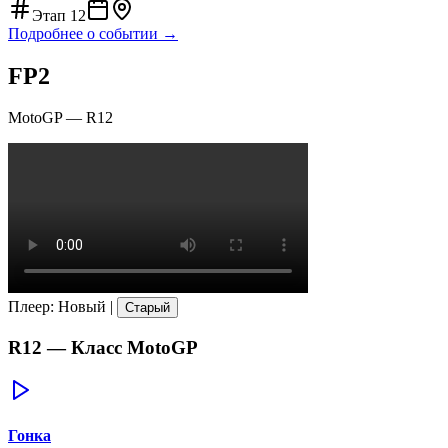
Этап
12
Подробнее о событии →
FP2
MotoGP
—
R12
Плеер
:
Новый
|
Старый
R12
— Класс
MotoGP
Гонка