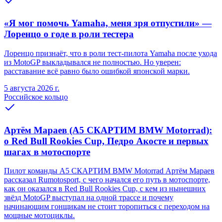
«Я мог помочь Yamaha, меня зря отпустили» —
Лоренцо о годе в роли тестера
Лоренцо признаёт, что в роли тест-пилота Yamaha после ухода
из MotoGP выкладывался не полностью. Но уверен:
расставание всё равно было ошибкой японской марки.
5 августа 2026 г.
Российское кольцо
Артём Мараев (A5 СКАРТИМ BMW Motorrad):
о Red Bull Rookies Cup, Педро Акосте и первых
шагах в мотоспорте
Пилот команды A5 СКАРТИМ BMW Motorrad Артём Мараев
рассказал Rumotosport, с чего начался его путь в мотоспорте,
как он оказался в Red Bull Rookies Cup, с кем из нынешних
звёзд MotoGP выступал на одной трассе и почему
начинающим гонщикам не стоит торопиться с переходом на
мощные мотоциклы.