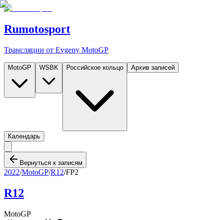
Rumotosport
Трансляции от Evgeny MotoGP
MotoGP
WSBK
Российское кольцо
Архив записей
Календарь
Вернуться к записям
2022
/
MotoGP
/
R12
/
FP2
R12
MotoGP