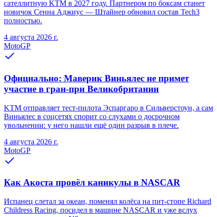
сателлитную KTM в 2027 году. Партнером по боксам станет
новичок Сенна Аджиус — Штайнер обновил состав Tech3
полностью.
4 августа 2026 г.
MotoGP
Официально: Маверик Виньялес не примет
участие в гран-при Великобритании
KTM отправляет тест-пилота Эспаргаро в Сильверстоун, а сам
Виньялес в соцсетях спорит со слухами о досрочном
увольнении: у него нашли ещё один разрыв в плече.
4 августа 2026 г.
MotoGP
Как Акоста провёл каникулы в NASCAR
Испанец слетал за океан, поменял колёса на пит-стопе Richard
Childress Racing, посидел в машине NASCAR и уже вслух