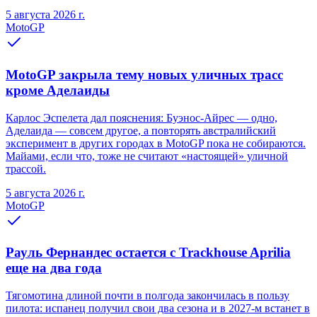
5 августа 2026 г.
MotoGP
MotoGP закрыла тему новых уличных трасс
кроме Аделаиды
Карлос Эспелета дал пояснения: Буэнос-Айрес — одно,
Аделаида — совсем другое, а повторять австралийский
эксперимент в других городах в MotoGP пока не собираются.
Майами, если что, тоже не считают «настоящей» уличной
трассой.
5 августа 2026 г.
MotoGP
Рауль Фернандес остается с Trackhouse Aprilia
еще на два года
Тягомотина длиной почти в полгода закончилась в пользу
пилота: испанец получил свои два сезона и в 2027-м встанет в