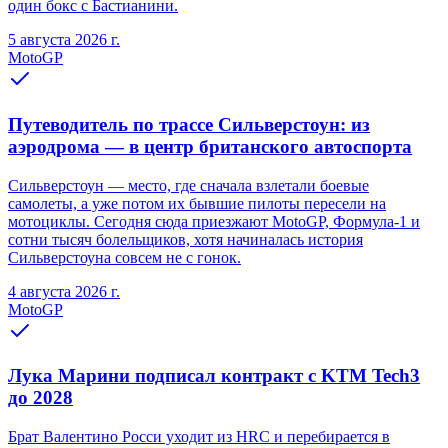
один бокс с Бастианини.
5 августа 2026 г.
MotoGP
Путеводитель по трассе Сильверстоун: из
аэродрома — в центр британского автоспорта
Сильверстоун — место, где сначала взлетали боевые
самолеты, а уже потом их бывшие пилоты пересели на
мотоциклы. Сегодня сюда приезжают MotoGP, Формула-1 и
сотни тысяч болельщиков, хотя начиналась история
Сильверстоуна совсем не с гонок.
4 августа 2026 г.
MotoGP
Лука Марини подписал контракт с KTM Tech3
до 2028
Брат Валентино Росси уходит из HRC и перебирается в