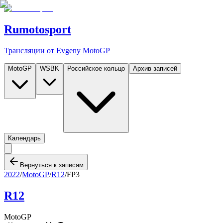
Rumotosport
Трансляции от Evgeny MotoGP
MotoGP
WSBK
Российское кольцо
Архив записей
Календарь
Вернуться к записям
2022
/
MotoGP
/
R12
/
FP3
R12
MotoGP