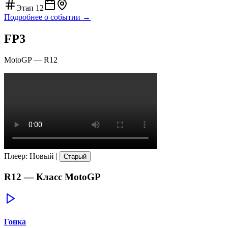
Этап
12
Подробнее о событии →
FP3
MotoGP
—
R12
Плеер
:
Новый
|
Старый
R12
— Класс
MotoGP
Гонка