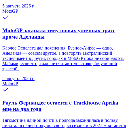
5 августа 2026 г.
MotoGP
MotoGP закрыла тему новых уличных трасс
кроме Аделаиды
Карлос Эспелета дал пояснения: Буэнос-Айрес — одно,
Аделаида — совсем другое, а повторять австралийский
эксперимент в других городах в MotoGP пока не собираются.
Майами, если что, тоже не считают «настоящей» уличной
трассой.
5 августа 2026 г.
MotoGP
Рауль Фернандес остается с Trackhouse Aprilia
еще на два года
Тягомотина длиной почти в полгода закончилась в пользу
пилота: испанец получил свои два сезона и в 2027-м встанет в