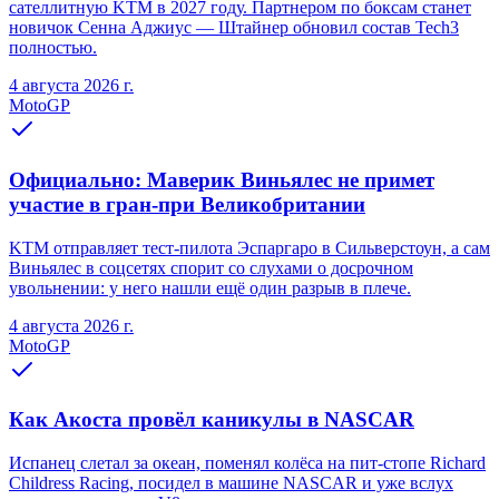
сателлитную KTM в 2027 году. Партнером по боксам станет
новичок Сенна Аджиус — Штайнер обновил состав Tech3
полностью.
4 августа 2026 г.
MotoGP
Официально: Маверик Виньялес не примет
участие в гран-при Великобритании
KTM отправляет тест-пилота Эспаргаро в Сильверстоун, а сам
Виньялес в соцсетях спорит со слухами о досрочном
увольнении: у него нашли ещё один разрыв в плече.
4 августа 2026 г.
MotoGP
Как Акоста провёл каникулы в NASCAR
Испанец слетал за океан, поменял колёса на пит-стопе Richard
Childress Racing, посидел в машине NASCAR и уже вслух