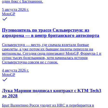
один бокс с Бастианини.
5 августа 2026 г.
MotoGP
Путеводитель по трассе Сильверстоун: из
аэродрома — в центр британского автоспорта
Сильверстоун — место, где сначала взлетали боевые
самолеты, а уже потом их бывшие пилоты пересели на
мотоциклы. Сегодня сюда приезжают MotoGP, Формула-1 и
сотни тысяч болельщиков, хотя начиналась история
Сильверстоуна совсем не с гонок.
4 августа 2026 г.
MotoGP
Лука Марини подписал контракт с KTM Tech3
до 2028
Брат Валентино Росси уходит из HRC и перебирается в