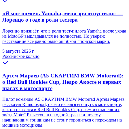
«Я мог помочь Yamaha, меня зря отпустили» —
Лоренцо о годе в роли тестера
Лоренцо признаёт, что в роли тест-пилота Yamaha после ухода
из MotoGP выкладывался не полностью. Но уверен:
расставание всё равно было ошибкой японской марки.
5 августа 2026 г.
Российское кольцо
Артём Мараев (A5 СКАРТИМ BMW Motorrad):
о Red Bull Rookies Cup, Педро Акосте и первых
шагах в мотоспорте
Пилот команды A5 СКАРТИМ BMW Motorrad Артём Мараев
рассказал Rumotosport, с чего начался его путь в мотоспорте,
как он оказался в Red Bull Rookies Cup, с кем из нынешних
звёзд MotoGP выступал на одной трассе и почему
начинающим гонщикам не стоит торопиться с переходом на
мощные мотоциклы.