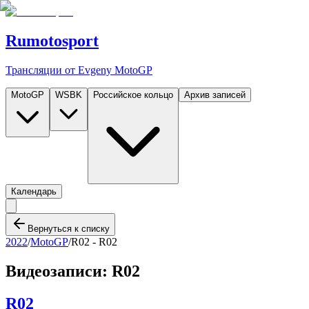
Rumotosport
Трансляции от Evgeny MotoGP
MotoGP
WSBK
Российское кольцо
Архив записей
Календарь
Вернуться к списку
2022
/
MotoGP
/
R02 -
R02
Видеозаписи:
R02
R02