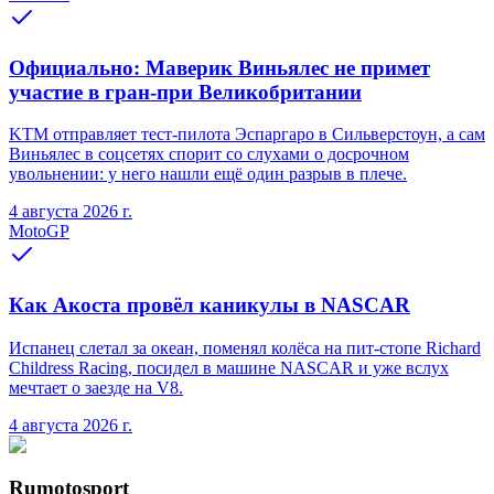
Официально: Маверик Виньялес не примет
участие в гран-при Великобритании
KTM отправляет тест-пилота Эспаргаро в Сильверстоун, а сам
Виньялес в соцсетях спорит со слухами о досрочном
увольнении: у него нашли ещё один разрыв в плече.
4 августа 2026 г.
MotoGP
Как Акоста провёл каникулы в NASCAR
Испанец слетал за океан, поменял колёса на пит-стопе Richard
Childress Racing, посидел в машине NASCAR и уже вслух
мечтает о заезде на V8.
4 августа 2026 г.
Rumotosport