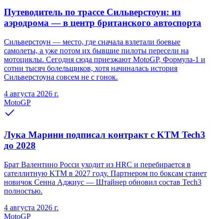
Путеводитель по трассе Сильверстоун: из
аэродрома — в центр британского автоспорта
Сильверстоун — место, где сначала взлетали боевые
самолеты, а уже потом их бывшие пилоты пересели на
мотоциклы. Сегодня сюда приезжают MotoGP, Формула-1 и
сотни тысяч болельщиков, хотя начиналась история
Сильверстоуна совсем не с гонок.
4 августа 2026 г.
MotoGP
Лука Марини подписал контракт с KTM Tech3
до 2028
Брат Валентино Росси уходит из HRC и перебирается в
сателлитную KTM в 2027 году. Партнером по боксам станет
новичок Сенна Аджиус — Штайнер обновил состав Tech3
полностью.
4 августа 2026 г.
MotoGP