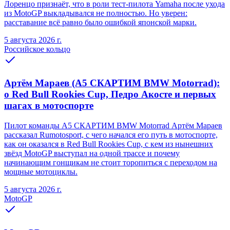
Лоренцо признаёт, что в роли тест-пилота Yamaha после ухода
из MotoGP выкладывался не полностью. Но уверен:
расставание всё равно было ошибкой японской марки.
5 августа 2026 г.
Российское кольцо
Артём Мараев (A5 СКАРТИМ BMW Motorrad):
о Red Bull Rookies Cup, Педро Акосте и первых
шагах в мотоспорте
Пилот команды A5 СКАРТИМ BMW Motorrad Артём Мараев
рассказал Rumotosport, с чего начался его путь в мотоспорте,
как он оказался в Red Bull Rookies Cup, с кем из нынешних
звёзд MotoGP выступал на одной трассе и почему
начинающим гонщикам не стоит торопиться с переходом на
мощные мотоциклы.
5 августа 2026 г.
MotoGP