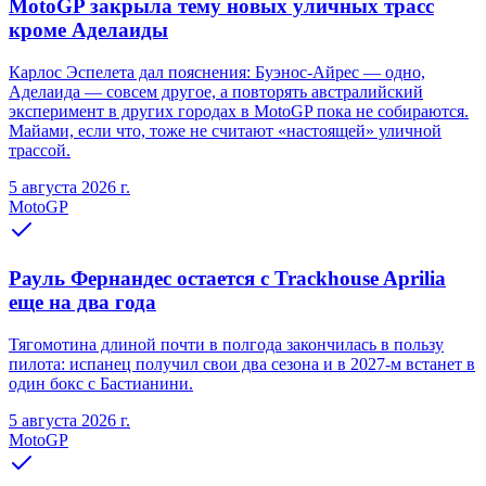
MotoGP закрыла тему новых уличных трасс
кроме Аделаиды
Карлос Эспелета дал пояснения: Буэнос-Айрес — одно,
Аделаида — совсем другое, а повторять австралийский
эксперимент в других городах в MotoGP пока не собираются.
Майами, если что, тоже не считают «настоящей» уличной
трассой.
5 августа 2026 г.
MotoGP
Рауль Фернандес остается с Trackhouse Aprilia
еще на два года
Тягомотина длиной почти в полгода закончилась в пользу
пилота: испанец получил свои два сезона и в 2027-м встанет в
один бокс с Бастианини.
5 августа 2026 г.
MotoGP