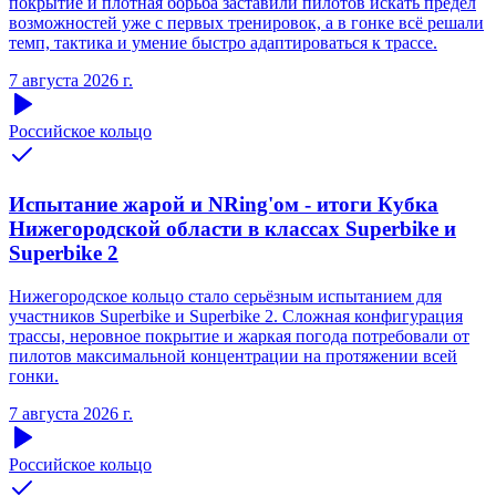
покрытие и плотная борьба заставили пилотов искать предел
возможностей уже с первых тренировок, а в гонке всё решали
темп, тактика и умение быстро адаптироваться к трассе.
7 августа 2026 г.
Российское кольцо
Испытание жарой и NRing'ом - итоги Кубка
Нижегородской области в классах Superbike и
Superbike 2
Нижегородское кольцо стало серьёзным испытанием для
участников Superbike и Superbike 2. Сложная конфигурация
трассы, неровное покрытие и жаркая погода потребовали от
пилотов максимальной концентрации на протяжении всей
гонки.
7 августа 2026 г.
Российское кольцо