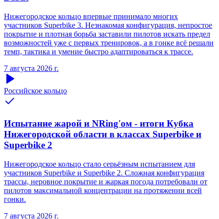
Нижегородское кольцо впервые принимало многих
участников Superbike 3. Незнакомая конфигурация, непростое
покрытие и плотная борьба заставили пилотов искать предел
возможностей уже с первых тренировок, а в гонке всё решали
темп, тактика и умение быстро адаптироваться к трассе.
7 августа 2026 г.
Российское кольцо
Испытание жарой и NRing'ом - итоги Кубка
Нижегородской области в классах Superbike и
Superbike 2
Нижегородское кольцо стало серьёзным испытанием для
участников Superbike и Superbike 2. Сложная конфигурация
трассы, неровное покрытие и жаркая погода потребовали от
пилотов максимальной концентрации на протяжении всей
гонки.
7 августа 2026 г.