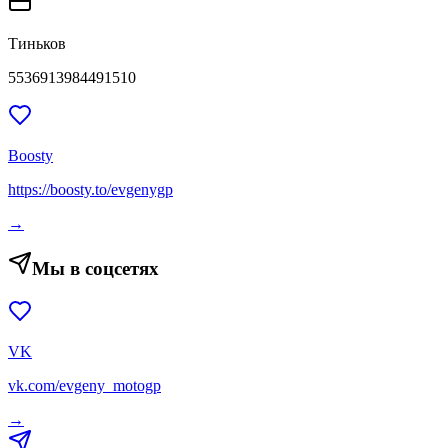
Тиньков
5536913984491510
Boosty
https://boosty.to/evgenygp
→
Мы в соцсетях
VK
vk.com/evgeny_motogp
→