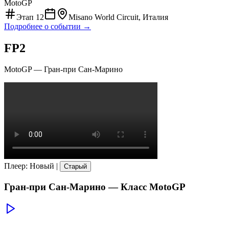
MotoGP
Этап
12
Misano World Circuit, Италия
Подробнее о событии →
FP2
MotoGP
—
Гран-при Сан-Марино
Плеер
:
Новый
|
Старый
Гран-при Сан-Марино
— Класс
MotoGP