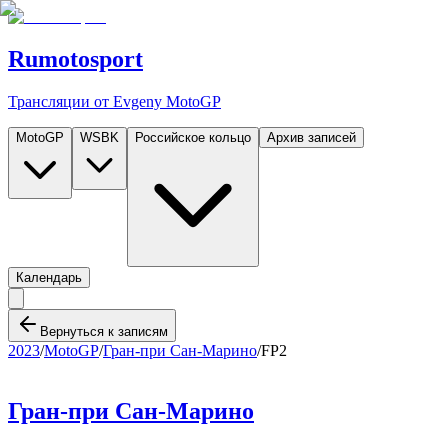
Rumotosport
Трансляции от Evgeny MotoGP
MotoGP
WSBK
Российское кольцо
Архив записей
Календарь
Вернуться к записям
2023
/
MotoGP
/
Гран-при Сан-Марино
/
FP2
Гран-при Сан-Марино