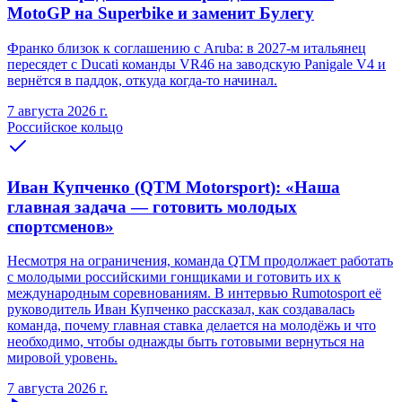
MotoGP на Superbike и заменит Булегу
Франко близок к соглашению с Aruba: в 2027-м итальянец
пересядет с Ducati команды VR46 на заводскую Panigale V4 и
вернётся в паддок, откуда когда-то начинал.
7 августа 2026 г.
Российское кольцо
Иван Купченко (QTM Motorsport): «Наша
главная задача — готовить молодых
спортсменов»
Несмотря на ограничения, команда QTM продолжает работать
с молодыми российскими гонщиками и готовить их к
международным соревнованиям. В интервью Rumotosport её
руководитель Иван Купченко рассказал, как создавалась
команда, почему главная ставка делается на молодёжь и что
необходимо, чтобы однажды быть готовыми вернуться на
мировой уровень.
7 августа 2026 г.