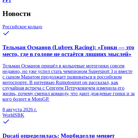
FP1
Новости
Российское кольцо
Тельман Османов (Lubrex Racing): «Гонки — это
место, где в голове не остаётся лишних мыслей»
Тельман Османов пришёл в кольцевые мотогонки совсем
недавно, но уже успел стать чемпионом Supersport 3 и вместе
с сыном Маратом продолжает развиваться в российском
мотоспорте. В интервью Rumotosport он рассказал, как
случайная встреча с Сергеем Петруковичем изменила его
жизнь, почему сменил команду, что дают дождевые гонки и за
кого болеет в MotoGP.
8 августа 2026 г.
WorldSBK
Ducati определилась: Морбиделли меняет