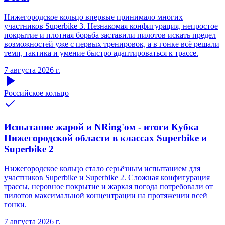
Нижегородское кольцо впервые принимало многих
участников Superbike 3. Незнакомая конфигурация, непростое
покрытие и плотная борьба заставили пилотов искать предел
возможностей уже с первых тренировок, а в гонке всё решали
темп, тактика и умение быстро адаптироваться к трассе.
7 августа 2026 г.
Российское кольцо
Испытание жарой и NRing'ом - итоги Кубка
Нижегородской области в классах Superbike и
Superbike 2
Нижегородское кольцо стало серьёзным испытанием для
участников Superbike и Superbike 2. Сложная конфигурация
трассы, неровное покрытие и жаркая погода потребовали от
пилотов максимальной концентрации на протяжении всей
гонки.
7 августа 2026 г.