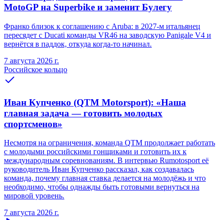
MotoGP на Superbike и заменит Булегу
Франко близок к соглашению с Aruba: в 2027-м итальянец
пересядет с Ducati команды VR46 на заводскую Panigale V4 и
вернётся в паддок, откуда когда-то начинал.
7 августа 2026 г.
Российское кольцо
Иван Купченко (QTM Motorsport): «Наша
главная задача — готовить молодых
спортсменов»
Несмотря на ограничения, команда QTM продолжает работать
с молодыми российскими гонщиками и готовить их к
международным соревнованиям. В интервью Rumotosport её
руководитель Иван Купченко рассказал, как создавалась
команда, почему главная ставка делается на молодёжь и что
необходимо, чтобы однажды быть готовыми вернуться на
мировой уровень.
7 августа 2026 г.