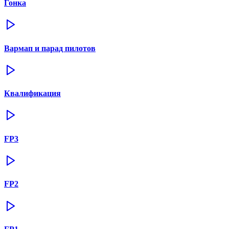
Гонка
Вармап и парад пилотов
Квалификация
FP3
FP2