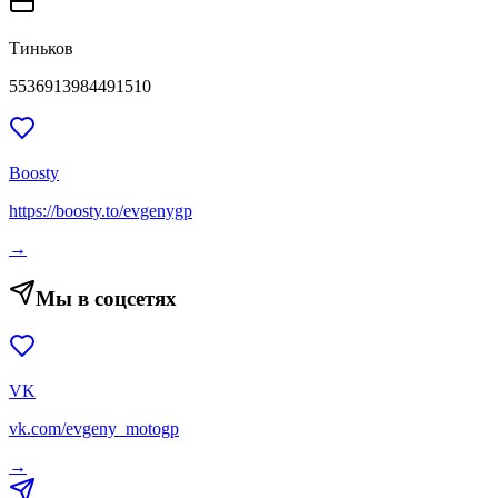
Тиньков
5536913984491510
Boosty
https://boosty.to/evgenygp
→
Мы в соцсетях
VK
vk.com/evgeny_motogp
→