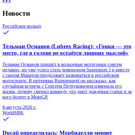
FP1
Новости
Российское кольцо
Тельман Османов (Lubrex Racing): «Гонки — это
место, где в голове не остаётся лишних мыслей»
Тельман Османов пришёл в кольцевые мотогонки совсем
недавно, но уже успел стать чемпионом Supersport 3 и вместе
с сыном Маратом продолжает развиваться в российском
мотоспорте. В интервью Rumotosport он рассказал, как
случайная встреча с Сергеем Петруковичем изменила его
жизнь, почему сменил команду, что дают дождевые гонки и за
кого болеет в MotoGP.
8 августа 2026 г.
WorldSBK
Ducati определилась: Морбиделли меняет