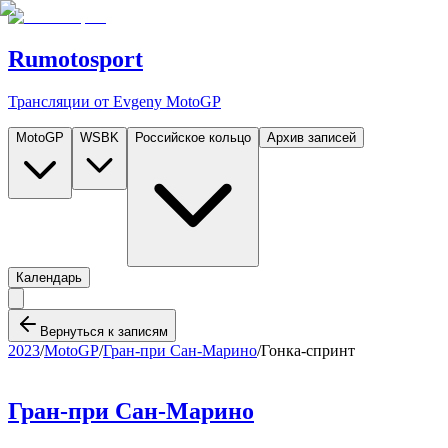
Rumotosport
Трансляции от Evgeny MotoGP
MotoGP
WSBK
Российское кольцо
Архив записей
Календарь
Вернуться к записям
2023
/
MotoGP
/
Гран-при Сан-Марино
/
Гонка-спринт
Гран-при Сан-Марино