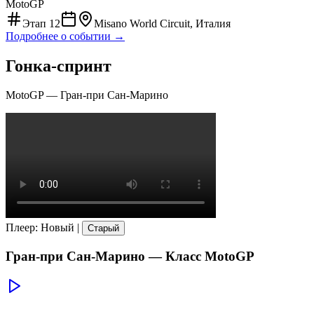
MotoGP
Этап
12
Misano World Circuit, Италия
Подробнее о событии →
Гонка-спринт
MotoGP
—
Гран-при Сан-Марино
Плеер
:
Новый
|
Старый
Гран-при Сан-Марино
— Класс
MotoGP