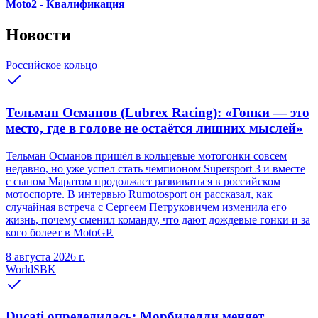
Moto2 - Квалификация
Новости
Российское кольцо
Тельман Османов (Lubrex Racing): «Гонки — это
место, где в голове не остаётся лишних мыслей»
Тельман Османов пришёл в кольцевые мотогонки совсем
недавно, но уже успел стать чемпионом Supersport 3 и вместе
с сыном Маратом продолжает развиваться в российском
мотоспорте. В интервью Rumotosport он рассказал, как
случайная встреча с Сергеем Петруковичем изменила его
жизнь, почему сменил команду, что дают дождевые гонки и за
кого болеет в MotoGP.
8 августа 2026 г.
WorldSBK
Ducati определилась: Морбиделли меняет