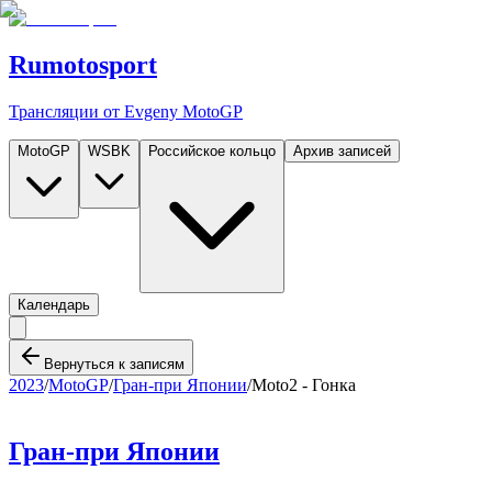
Rumotosport
Трансляции от Evgeny MotoGP
MotoGP
WSBK
Российское кольцо
Архив записей
Календарь
Вернуться к записям
2023
/
MotoGP
/
Гран-при Японии
/
Moto2 - Гонка
Гран-при Японии