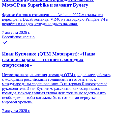
MotoGP на Superbike и заменит Булегу
Франко близок к соглашению с Aruba: в 2027-м итальянец
пересядет с Ducati команды VR46 на заводскую Panigale V4 и
вернётся в паддок, откуда когда-то начинал.
7 августа 2026 г.
Российское кольцо
Иван Купченко (QTM Motorsport): «Наша
главная задача — готовить молодых
спортсменов»
Несмотря на ограничения, команда QTM продолжает работать
с молодыми российскими гонщиками и готовить их к
международным соревнованиям. В интервью Rumotosport её
руководитель Иван Купченко рассказал, как создавалась
команда, почему главная ставка делается на молодёжь и что
необходимо, чтобы однажды быть готовыми вернуться на
мировой уровень.
7 августа 2026 г.