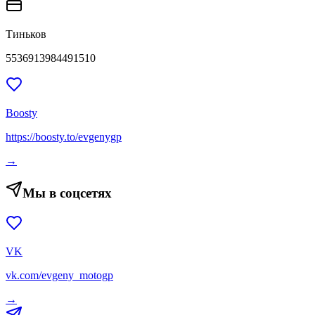
Тиньков
5536913984491510
Boosty
https://boosty.to/evgenygp
→
Мы в соцсетях
VK
vk.com/evgeny_motogp
→