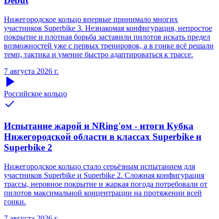
Debut
Нижегородское кольцо впервые принимало многих
участников Superbike 3. Незнакомая конфигурация, непростое
покрытие и плотная борьба заставили пилотов искать предел
возможностей уже с первых тренировок, а в гонке всё решали
темп, тактика и умение быстро адаптироваться к трассе.
7 августа 2026 г.
Российское кольцо
Испытание жарой и NRing'ом - итоги Кубка
Нижегородской области в классах Superbike и
Superbike 2
Нижегородское кольцо стало серьёзным испытанием для
участников Superbike и Superbike 2. Сложная конфигурация
трассы, неровное покрытие и жаркая погода потребовали от
пилотов максимальной концентрации на протяжении всей
гонки.
7 августа 2026 г.