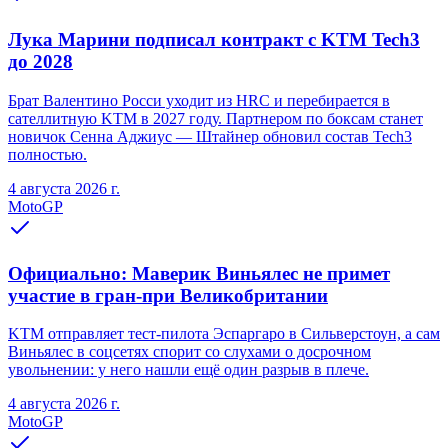
Лука Марини подписал контракт с KTM Tech3
до 2028
Брат Валентино Росси уходит из HRC и перебирается в
сателлитную KTM в 2027 году. Партнером по боксам станет
новичок Сенна Аджиус — Штайнер обновил состав Tech3
полностью.
4 августа 2026 г.
MotoGP
Официально: Маверик Виньялес не примет
участие в гран-при Великобритании
KTM отправляет тест-пилота Эспаргаро в Сильверстоун, а сам
Виньялес в соцсетях спорит со слухами о досрочном
увольнении: у него нашли ещё один разрыв в плече.
4 августа 2026 г.
MotoGP