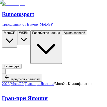
Rumotosport
Трансляции от Evgeny MotoGP
MotoGP
WSBK
Российское кольцо
Архив записей
Календарь
Вернуться к записям
2023
/
MotoGP
/
Гран-при Японии
/
Moto2 - Квалификация
Гран-при Японии