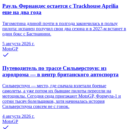
Рауль Фернандес остается с Trackhouse Aprilia
еще на два года
Тягомотина длиной почти в полгода закончилась в пользу
пилота: испанец получил свои два сезона и в 2027-м встанет в
один бокс с Бастианини.
5 августа 2026 г.
MotoGP
Путеводитель по трассе Сильверстоун: из
аэродрома — в центр британского автоспорта
Сильверстоун — место, где сначала взлетали боевые
самолеты, а уже потом их бывшие пилоты пересели на
мотоциклы. Сегодня сюда приезжают MotoGP, Формула-1 и
сотни тысяч болельщиков, хотя начиналась история
Сильверстоуна совсем не с гонок.
4 августа 2026 г.
MotoGP