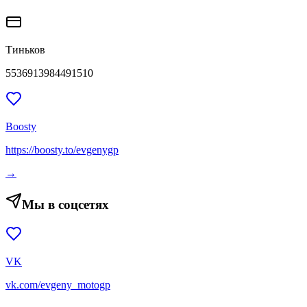
Тиньков
5536913984491510
Boosty
https://boosty.to/evgenygp
→
Мы в соцсетях
VK
vk.com/evgeny_motogp