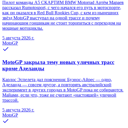
Пилот команды A5 СКАРТИМ BMW Motorrad Артём Мараев
рассказал Rumotosport, с чего начался его путь в мотоспорте,
как он оказался в Red Bull Rookies Cup, с кем из нынешних
звёзд MotoGP выступал на одной трассе и почему
начинающим гонщикам не стоит торопиться с переходом на
мощные мотоциклы.
5 августа 2026 г.
MotoGP
MotoGP закрыла тему новых уличных трасс
кроме Аделаиды
Карлос Эспелета дал пояснения: Буэнос-Айрес — одно,
Аделаида — совсем другое, а повторять австралийский
эксперимент в других городах в MotoGP пока не собираются.
Майами, если что, тоже не считают «настоящей» уличной
трассой.
5 августа 2026 г.
MotoGP