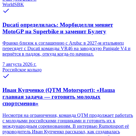
WorldSBK
Ducati определилась: Морбиделли меняет
MotoGP на Superbike и заменит Булегу
Франко близок к соглашению с Aruba: в 2027-м итальянец
пересядет с Ducati команды VR46 на заводскую Panigale V4 и
вернётся в паддок, откуда когда-то начинал.
7 августа 2026 г.
Российское кольцо
Иван Купченко (QTM Motorsport): «Наша
главная задача — готовить молодых
спортсменов»
Несмотря на ограничения, команда QTM продолжает работать
с молодыми российскими гонщиками и готовить их к
международным соревнованиям. В интервью Rumotosport её
руководитель Иван Купченко рассказал, как создавалась