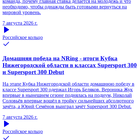
команда, почему главная ставка делается на молодёжь и что
необходимо, чтобы однажды быть готовыми вернуться на
мировой уровень.
7 августа 2026 г.
Российское кольцо
Домашняя победа на NRing - итоги Кубка
Нижегородской области в классах Supersport 300
и Supersport 300 Debut
На этапе Кубка Нижегородской области домашнюю победу в
классе Supersport 300 одержал Игорь Беляков. Вероника Жук
впервые в нынешнем сезоне поднялась на подиум, Николай
Соловьёв впервые вошёл в тройку сильнейших абсолютного
зачёта, а Юрий Семёнов выиграл зачёт Supersport 300 Debut.
7 августа 2026 г.
Российское кольцо