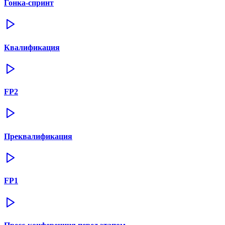
Гонка-спринт
Квалификация
FP2
Преквалификация
FP1