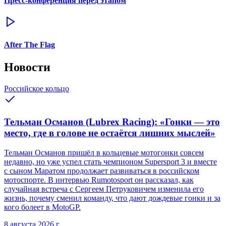
Пресс-конференция перед этапом
After The Flag
Новости
Российское кольцо
Тельман Османов (Lubrex Racing): «Гонки — это
место, где в голове не остаётся лишних мыслей»
Тельман Османов пришёл в кольцевые мотогонки совсем
недавно, но уже успел стать чемпионом Supersport 3 и вместе
с сыном Маратом продолжает развиваться в российском
мотоспорте. В интервью Rumotosport он рассказал, как
случайная встреча с Сергеем Петруковичем изменила его
жизнь, почему сменил команду, что дают дождевые гонки и за
кого болеет в MotoGP.
8 августа 2026 г.