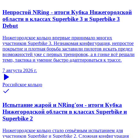
Непростой NRing - итоги Кубка Нижегородской
области в классах Superbike 3 и Superbike 3
Debut
Нижегородское кольцо впервые принимало многих
участников Superbike 3. Незнакомая конфигурация, непростое
покрытие и плотная борьба заставили пилотов искать предел
возможностей уже с первых тренировок, а в гонке всё решали
темп, тактика и умение быстро адаптироваться к трассе.
7 августа 2026 г.
Российское кольцо
Испытание жарой и NRing'ом - итоги Кубка
Нижегородской области в классах Superbike и
Superbike 2
Нижегородское кольцо стало серьёзным испытанием для
участников Superbike и Superbike 2. Сложная конфигурация