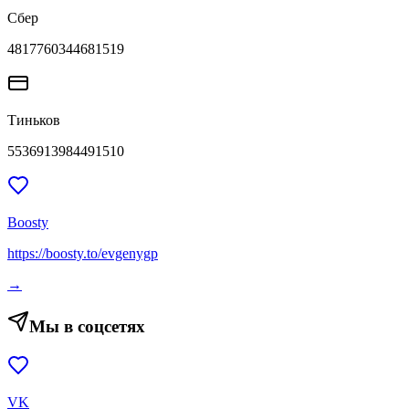
Сбер
4817760344681519
Тиньков
5536913984491510
Boosty
https://boosty.to/evgenygp
→
Мы в соцсетях
VK