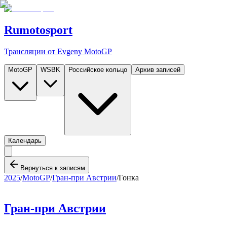
Rumotosport
Трансляции от Evgeny MotoGP
MotoGP
WSBK
Российское кольцо
Архив записей
Календарь
Вернуться к записям
2025
/
MotoGP
/
Гран-при Австрии
/
Гонка
Гран-при Австрии