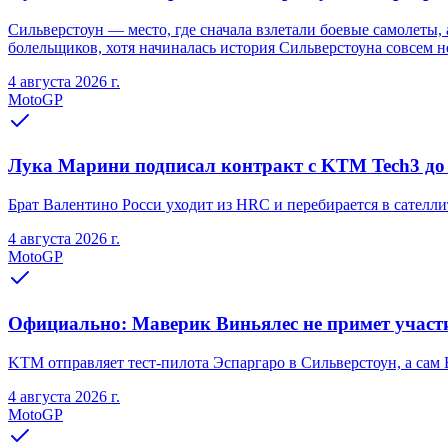
Сильверстоун — место, где сначала взлетали боевые самолеты
болельщиков, хотя начиналась история Сильверстоуна совсем не
4 августа 2026 г.
MotoGP
Лука Марини подписал контракт с KTM Tech3 до
Брат Валентино Росси уходит из HRC и перебирается в сател
4 августа 2026 г.
MotoGP
Официально: Маверик Виньялес не примет участ
KTM отправляет тест-пилота Эспаргаро в Сильверстоун, а сам 
4 августа 2026 г.
MotoGP