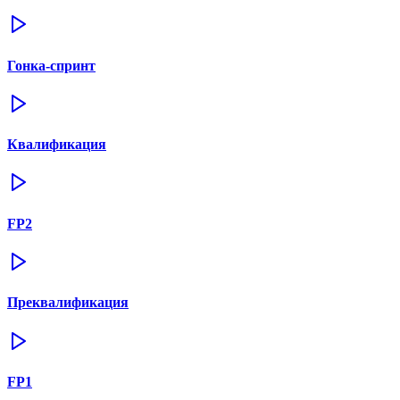
Гонка-спринт
Квалификация
FP2
Преквалификация
FP1