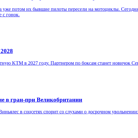
, а уже потом их бывшие пилоты пересели на мотоциклы. Сегодн
 с гонок.
 2028
литную KTM в 2027 году. Партнером по боксам станет новичок 
ие в гран-при Великобритании
Виньялес в соцсетях спорит со слухами о досрочном увольнении: