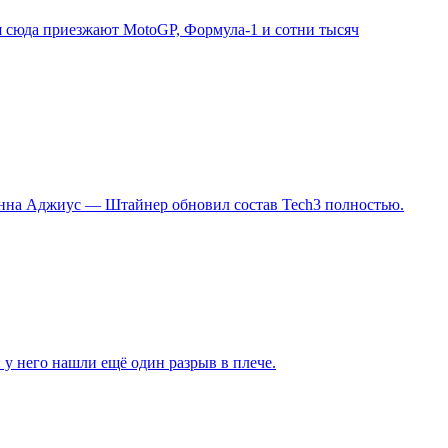
я сюда приезжают MotoGP, Формула-1 и сотни тысяч
Сенна Аджиус — Штайнер обновил состав Tech3 полностью.
 у него нашли ещё один разрыв в плече.