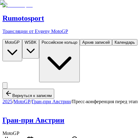
Rumotosport
Трансляции от Evgeny MotoGP
MotoGP
WSBK
Российское кольцо
Архив записей
Календарь
Вернуться к записям
2025
/
MotoGP
/
Гран-при Австрии
/
Пресс-конференция перед эта
Гран-при Австрии
MotoGP