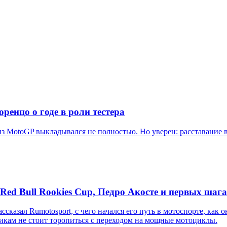
ренцо о годе в роли тестера
 из MotoGP выкладывался не полностью. Но уверен: расставание
d Bull Rookies Cup, Педро Акосте и первых шага
л Rumotosport, с чего начался его путь в мотоспорте, как он о
кам не стоит торопиться с переходом на мощные мотоциклы.