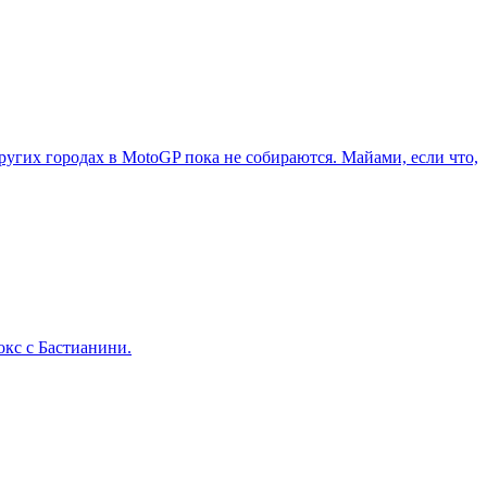
ругих городах в MotoGP пока не собираются. Майами, если что,
окс с Бастианини.