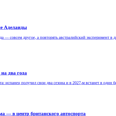
ме Аделаиды
а — совсем другое, а повторять австралийский эксперимент в д
 на два года
а: испанец получил свои два сезона и в 2027-м встанет в один б
ома — в центр британского автоспорта