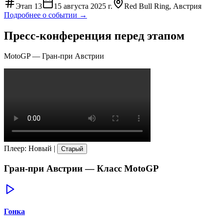
Этап
13
15 августа 2025 г.
Red Bull Ring, Австрия
Подробнее о событии →
Пресс-конференция перед этапом
MotoGP
—
Гран-при Австрии
Плеер
:
Новый
|
Старый
Гран-при Австрии
— Класс
MotoGP
Гонка