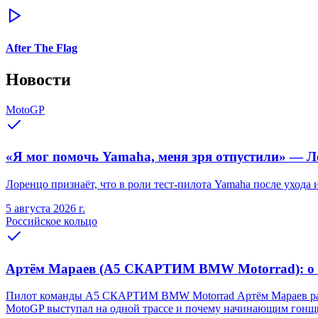
After The Flag
Новости
MotoGP
«Я мог помочь Yamaha, меня зря отпустили» — Ло
Лоренцо признаёт, что в роли тест-пилота Yamaha после ухода
5 августа 2026 г.
Российское кольцо
Артём Мараев (A5 СКАРТИМ BMW Motorrad): о Re
Пилот команды A5 СКАРТИМ BMW Motorrad Артём Мараев рассказа
MotoGP выступал на одной трассе и почему начинающим гонщи