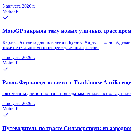
5 августа 2026 г.
MotoGP
MotoGP закрыла тему новых уличных трасс кро
Карлос Эспелета дал пояснения: Буэнос-Айрес — одно, Аделаид
тоже не считают «настоящей» уличной трассой.
5 августа 2026 г.
MotoGP
Рауль Фернандес остается с Trackhouse Aprilia еще
Тягомотина длиной почти в полгода закончилась в пользу пилот
5 августа 2026 г.
MotoGP
Путеводитель по трассе Сильверстоун: из аэродр