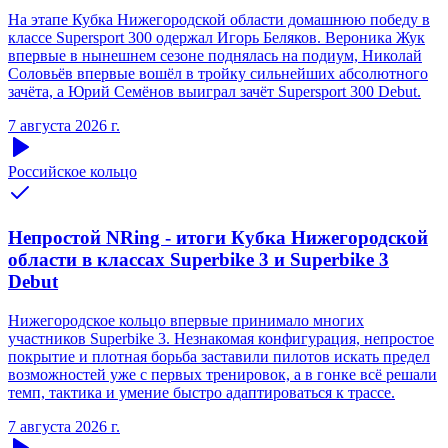
На этапе Кубка Нижегородской области домашнюю победу в
классе Supersport 300 одержал Игорь Беляков. Вероника Жук
впервые в нынешнем сезоне поднялась на подиум, Николай
Соловьёв впервые вошёл в тройку сильнейших абсолютного
зачёта, а Юрий Семёнов выиграл зачёт Supersport 300 Debut.
7 августа 2026 г.
Российское кольцо
Непростой NRing - итоги Кубка Нижегородской
области в классах Superbike 3 и Superbike 3
Debut
Нижегородское кольцо впервые принимало многих
участников Superbike 3. Незнакомая конфигурация, непростое
покрытие и плотная борьба заставили пилотов искать предел
возможностей уже с первых тренировок, а в гонке всё решали
темп, тактика и умение быстро адаптироваться к трассе.
7 августа 2026 г.