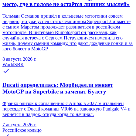
место, где в голове не остаётся лишних мыслей»
Тельман Османов пришёл в кольцевые мотогонки совсем
недавно, но уже успел стать чемпионом Supersport 3 и вместе
с сыном Маратом продолжает развиваться в российском
мотоспорте. В интервью Rumotosport он рассказал, как
случайная встреча с Сергеем Петруковичем изменила его
жизнь, почему сменил команду, что дают дождевые гонки и за
кого болеет в MotoGP.
8 августа 2026 г.
WorldSBK
Ducati определилась: Морбиделли меняет
MotoGP на Superbike и заменит Булегу
Франко близок к соглашению с Aruba: в 2027-м итальянец
пересядет с Ducati команды VR46 на заводскую Panigale V4 и
вернётся в паддок, откуда когда-то начинал.
7 августа 2026 г.
Российское кольцо